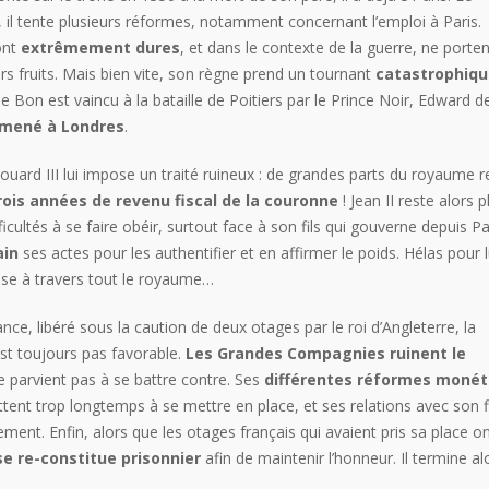
, il tente plusieurs réformes, notamment concernant l’emploi à Paris.
ont
extrêmement dures
, et dans le contexte de la guerre, ne porten
rs fruits. Mais bien vite, son règne prend un tournant
catastrophiqu
 le Bon est vaincu à la bataille de Poitiers par le Prince Noir, Edward
mené à Londres
.
douard III lui impose un traité ruineux : de grandes parts du royaume re
rois années de revenu fiscal de la couronne
! Jean II reste alors 
icultés à se faire obéir, surtout face à son fils qui gouverne depuis Pa
ain
ses actes pour les authentifier et en affirmer le poids. Hélas pour
ise à travers tout le royaume…
rance, libéré sous la caution de deux otages par le roi d’Angleterre, la
 est toujours pas favorable.
Les Grandes Compagnies ruinent le
ne parvient pas à se battre contre. Ses
différentes réformes monét
ent trop longtemps à se mettre en place, et ses relations avec son fi
ment. Enfin, alors que les otages français qui avaient pris sa place on
 se re-constitue prisonnier
afin de maintenir l’honneur. Il termine al