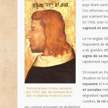
pays étant ruiné
Ces réformes s
pas vraiment leu
En 1356, Jean II
capturé et em
Le roi anglais E
l’équivalent de
t
a de grandes diff
signe de sa m
rapidement repr
S’il revient en F
situation ne lui
royaume
et il 
Portrait de Jean II le Bon, anonyme
et sociales
mett
vers 13501, dép. des Estampes de la
dégradent rapide
BnF, en dépôt au musée du Louvre.
Londres,
le roi
vie comme prisonnier en Angleterre.