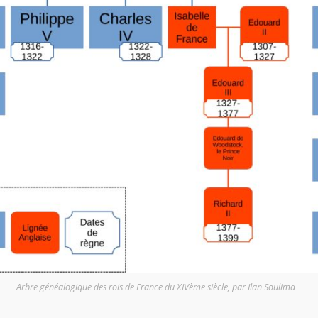
Arbre généalogique des rois de France du XIVème siècle, par Ilan Soulima