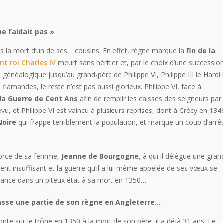
ne l’aidait pas »
s la mort d’un de ses… cousins. En effet, règne marque la
fin de la
nt roi Charles IV
meurt sans héritier et, par le choix d’une successio
généalogique jusqu’au grand-père de Philippe VI, Philippe III le Hardi 
flamandes, le reste n’est pas aussi glorieux. Philippe VI, face à
la Guerre de Cent Ans
afin de remplir les caisses des seigneurs par 
u, et Philippe VI est vaincu à plusieurs reprises, dont à Crécy en 134
Noire
qui frappe terriblement la population, et marque un coup d’arrê
 force de sa femme,
Jeanne de Bourgogne
, à qui il délègue une gran
ment insuffisant et la guerre qu’il a lui-même appelée de ses vœux se
 France dans un piteux état à sa mort en 1350…
l passe une partie de son règne en Angleterre…
onte sur le trône en 1350 à la mort de son père, il a déjà 31 ans. Le