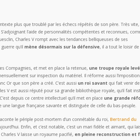
texte plus que troublé par les échecs répétés de son père. Très vite, 
S’adjoignant l’aide de personnalités compétentes et reconnues, co
esclin, Charles V rompt avec les tendances belliqueuses de ses
 guerre qu’il
mène désormais sur la défensive
, il a tout le loisir de
andes Compagnies, et met en place la retenue,
une troupe royale lev
mensuellement sur inspection du matériel. Il réforme aussi l’imposition 
anc Or que son père a créé. C’est aussi
un roi savant
qui fait venir d
es V est aussi réputé pour sa grande bibliothèque royale, qu’il fait inst
est depuis ce centre intellectuel qu’il met en place
une grande réf
re une langue française savante et distinguée de celle du bas-peuple.
aconte le périple post-mortem d’un connétable du roi,
Bertrand du
urd’hui. Enfin, et c’est notable, c’est un mari fidèle et aimant, qu
Charles V laisse un royaume pacifié,
en pleine reconstruction et 