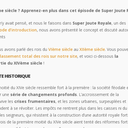
me siècle ? Apprenez-en plus dans cet épisode de Super Joute 
 n’y avait pensé, et nous le faisons dans
Super Joute Royale
, un des
sode d’introduction
, nous avons présenté le concept et discuté auto
nts
us avons parlé des rois du
VIème siècle
au
XIIème siècle
. Vous pouv
classement total des rois sur notre site
, et voici ci-dessous
la
tie du XIVème siècle
!
TE HISTORIQUE
itié du XIVe siècle ressemble fort à la première : la société féodale 
r une
série de changements profonds
. L’accroissement de la
vive les
crises frumentaires
, et les zones urbaines, surpeuplées et
dent à se révolter. Les impôts ne rentrent plus dans les caisses ni du
es seigneurs, qui résistent à la construction d’une autorité royale fort
rois de la première moitié du XIVe siècle aient tenté des réformes fort