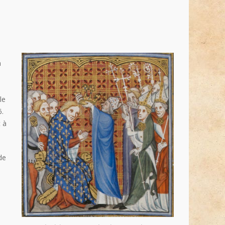
n
!
le
6.
t à
de