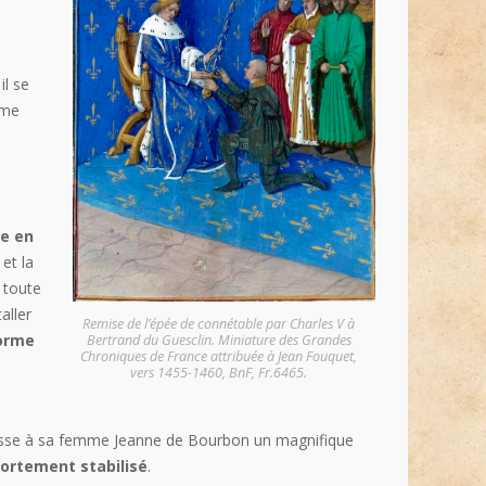
il se
mme
ée en
et la
e toute
aller
Remise de l’épée de connétable par Charles V à
orme
Bertrand du Guesclin. Miniature des Grandes
Chroniques de France attribuée à Jean Fouquet,
vers 1455-1460, BnF, Fr.6465.
i laisse à sa femme Jeanne de Bourbon un magnifique
fortement stabilisé
.