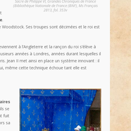
Sacre de Philippe VI,
Grandes Chroniques de France
(Bibliothèque Nationale de France (BNF), Ms Français
2813, fol. 353v
t
e
.
 de Woodstock. Ses troupes sont décimées et le roi est
viennent à l’Angleterre et la rançon du roi s’élève à
plusieurs années à Londres, années durant lesquelles il
ris. Jean II met ainsi en place un système innovant : il
 lui, même cette technique échoue tant elle est
aires
ls se
t fuit
ors sa