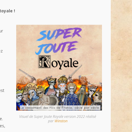
Royale !
ur
ez
est
Visuel de Super Joute Royale version 2022 réalisé
e.
par
Winston
es,