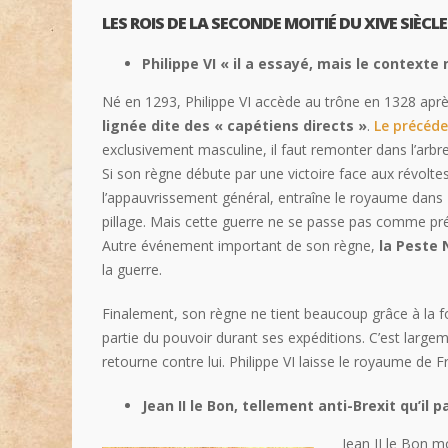
LES ROIS DE LA SECONDE MOITIÉ DU XIVE SIÈCLE
Philippe VI « il a essayé, mais le contexte 
Né en 1293, Philippe VI accède au trône en 1328 aprè
lignée dite des « capétiens directs »
.
Le précéde
exclusivement masculine, il faut remonter dans l’arbre 
Si son règne débute par une victoire face aux révoltes 
l’appauvrissement général, entraîne le royaume dans
pillage. Mais cette guerre ne se passe pas comme prév
Autre événement important de son règne,
la Peste 
la guerre.
Finalement, son règne ne tient beaucoup grâce à la
partie du pouvoir durant ses expéditions. C’est large
retourne contre lui. Philippe VI laisse le royaume de
Jean II le Bon, tellement anti-Brexit qu’i
Jean II le Bon m