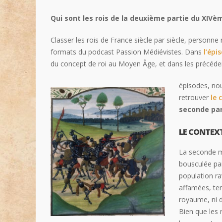
Qui sont les rois de la deuxième partie du XIVè
Classer les rois de France siècle par siècle, personne
formats du podcast Passion Médiévistes. Dans
l’épi
du concept de roi au Moyen Âge, et dans les précéde
épisodes, no
retrouver
le 
seconde par
LE CONTEX
La seconde mo
bousculée pa
population ra
affamées, ten
royaume, ni d
Bien que les 