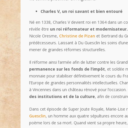
Charles V, un roi savant et bien entouré
Né en 1338, Charles V devient roi en 1364 dans un con
révèle être
un roi réformateur et modernisateur.
Nicole Oresme,
Christine de Pizan
et Bertrand du Gu
prédécesseurs. Laissant à Du Guesclin les soins d’une
mener de grandes réformes structurelles.
Il réforme ainsi l’armée afin de lutter contre les Gr
permanence sur les fonds de l’impôt
, et soldée 
monnaie pour stabiliser définitivement le cours du Fr
l’Europe de grandes personnalités intellectuelles. Charl
à Vincennes dans un château rénové pour l’occasion. C’
des institutions et de la culture
, afin de construi
Dans cet épisode de Super Joute Royale, Marie-Lise r
Guesclin
, un homme aux quatre sépultures encore aujo
poème lors de sa mort. Quand vient sa propre heure, 