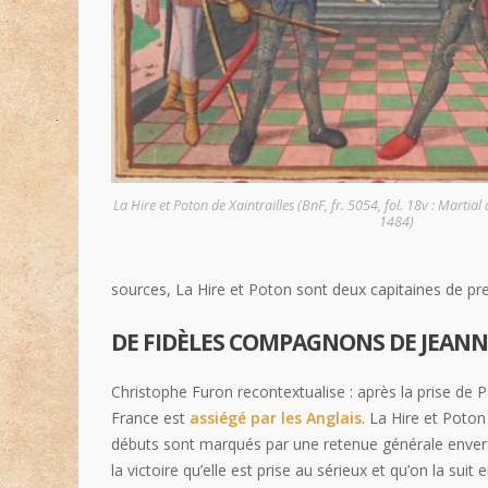
La Hire et Poton de Xaintrailles (BnF, fr. 5054, fol. 18v : Martial 
1484)
sources, La Hire et Poton sont deux capitaines de pre
DE FIDÈLES COMPAGNONS DE JEANNE
Christophe Furon recontextualise : après la prise de P
France est
assiégé par les Anglais
. La Hire et Poton
débuts sont marqués par une retenue générale envers
la victoire qu’elle est prise au sérieux et qu’on la suit 