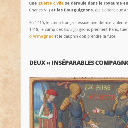
une
guerre civile
se déroule dans le royaume e
Charles VII)
et les Bourguignons
, qui s’allient aux A
En 1415, le camp français essuie une défaite violente
1418, le camp des Bourguignons prennent Paris, tuent
d’Armagnac
et le dauphin doit prendre la fuite.
DEUX « INSÉPARABLES COMPAGN