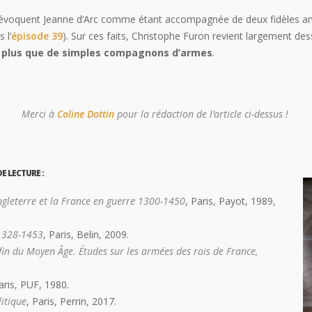
s évoquent Jeanne d’Arc comme étant accompagnée de deux fidèles ami
 l’
épisode 39
). Sur ces faits, Christophe Furon revient largement dess
é
plus que de simples compagnons d’armes
.
Merci à
Coline Dottin
pour la rédaction de l’article ci-dessus !
E LECTURE :
ngleterre et la France en guerre 1300-1450
, Paris, Payot, 1989,
 1328-1453
, Paris, Belin, 2009.
 fin du Moyen Âge. Études sur les armées des rois de France,
aris, PUF, 1980.
litique
, Paris, Perrin, 2017.