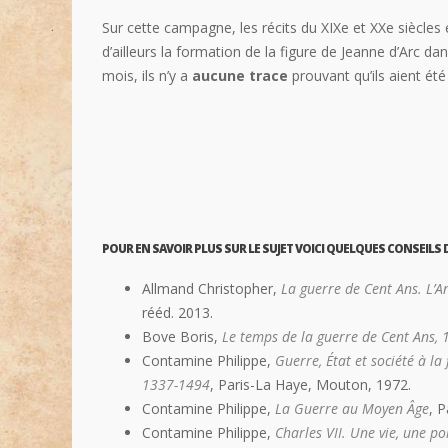
Sur cette campagne, les récits du XIXe et XXe siècle
d’ailleurs la formation de la figure de Jeanne d’Arc dans
mois, ils n’y a
aucune trace
prouvant qu’ils aient ét
POUR EN SAVOIR PLUS SUR LE SUJET VOICI QUELQUES CONSEILS D
Allmand Christopher,
La guerre de Cent Ans. L’A
rééd. 2013.
Bove Boris,
Le temps de la guerre de Cent Ans,
Contamine Philippe,
Guerre, État et société à la
1337-1494
, Paris-La Haye, Mouton, 1972.
Contamine Philippe,
La Guerre au Moyen Âge
, P
Contamine Philippe,
Charles VII. Une vie, une po