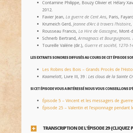
Contamine Philippe, Bouzy Olivier et Hélary Xav
2012.
Favier Jean,
La guerre de Cent Ans
, Paris, Fayar
Krumeich Gerd,
Jeanne d’Arc à travers l’histoire
,
Rousseau Francis,
La Hire de Gascogne
, Mont-
Schnerb Bertrand,
Armagnacs et Bourguignons. 
Toureille Valérie (dir.),
Guerre et société, 1270-1
LES EXTRAITS SONORES DIFFUSÉS AU COURS DE CET ÉPISODE SON
Les Robins des Bois – Grands Procès de l’Histoi
Kaamelott
, Livre III, 39 :
Les clous de la Sainte C
SI CET ÉPISODE VOUS A INTÉRESSÉ NOUS VOUS CONSEILLONS D’
Épisode 5 – Vincent et les messagers de guerre
Épisode 25 – Valentin et l’espionnage pendant l
TRANSCRIPTION DE L’ÉPISODE 29 (CLIQUEZ