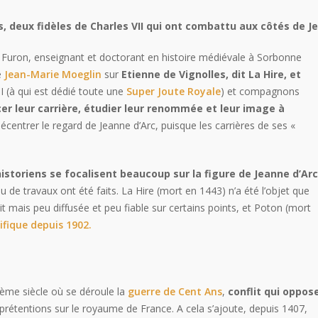
s, deux fidèles de Charles VII qui ont combattu aux côtés de J
e Furon, enseignant et doctorant en histoire médiévale à Sorbonne
e
Jean-Marie Moeglin
sur
Etienne de Vignolles, dit La Hire, et
II (à qui est dédié toute une
Super Joute Royale
) et compagnons
cer leur carrière, étudier leur renommée et leur image à
entrer le regard de Jeanne d’Arc, puisque les carrières de ses «
historiens se focalisent beaucoup sur la figure de Jeanne d’Arc
eu de travaux ont été faits. La Hire (mort en 1443) n’a été l’objet que
t mais peu diffusée et peu fiable sur certains points, et Poton (mort
ifique depuis 1902.
ème siècle où se déroule la
guerre de Cent Ans
,
conflit qui oppos
 prétentions sur le royaume de France. A cela s’ajoute, depuis 1407,