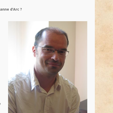
eanne d’Arc ?
e