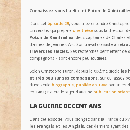
Connaissez-vous La Hire et Poton de Xaintraille
Dans cet
épisode 29
, vous allez entendre Christoph
Université, qui prépare
une thèse
sous la direction d
Poton de Xaintrailles
, deux capitaines de Charles V
d’armes de Jeanne d’Arc. Son travail consiste à
retra
travers les siècles.
Ses recherches permettent de déc
compagnons » sont encore peu étudiées.
Selon Christophe Furon, depuis le XIXème siècle
les 
et très peu sur ses compagnons
, sur qui assez p
d’une seule
biographie, publiée en 1968
par un érudi
en 1461) n’a été le sujet d’aucune
publication scient
LA GUERRE DE CENT ANS
Dans cet épisode, vous plongez dans la France du XV
les Français et les Anglais
, ces derniers ayant des