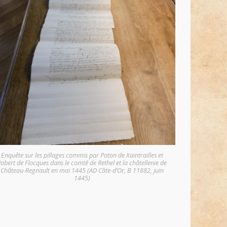
Enquête sur les pillages commis par Poton de Xaintrailles et
obert de Flocques dans le comté de Rethel et la châtellenie de
Château-Regnault en mai 1445 (AD Côte-d’Or, B 11882, juin
1445)