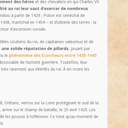
dement des héros
et des chevaliers en qui Charles VII
lité au roi leur vaut d’exercer de nombreux
andois à partir de 1429 ; Poton est sénéchal de
 1438, maréchal en 1454 – et d’obtenir des terres : la
cteur d’ascension sociale.
èles soutiens du roi, de capitaines valeureux et de
 une solide réputation de pillards
, jouant par
ns le
phénomène des Écorcheurs entre 1435-1445
issociable de l’activité guerrière. Toutefois, leur
e très rarement aux intérêts du roi. À en croire les
, Orléans, verrou sur la Loire protégeant le sud de la
arrive sur le champ de bataille, le 29 avril 1429. Les
lle les pousse à l’offensive. Ce n’est qu’au moment de
30.