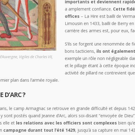
importants et deviennent rapi
a amplement confiance.
Cette fidé
offices
– La Hire est bailli de Verm
Limousin en 1433, bailli de Berry en
carrière des armes est, pour eux, fa
S’ils se forgent une renommée de fid
bons tacticiens,
ils ont également
d’Auvergne, Vigiles de Charles VII,
exemple un rôle non négligeable da
et le pillage étant à cette époque ind
activité de pillard ne contrevient qu
mier plan dans l’armée royale.
 D’ARC ?
aris, le camp Armagnac se retrouve en grande difficulté et depuis 1428
 y sont postés quand Jeanne d’Arc, alors soi-disant “envoyée de Dieu”, 
 elle et
les relations avec les officiers sont complexes
bien qu’e
en
campagne durant tout l’été 1429
, jusqu’à sa capture en mai 14