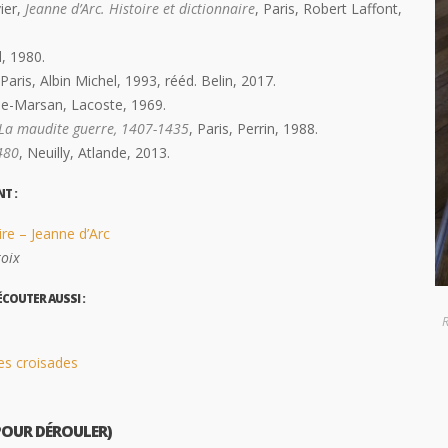
ier,
Jeanne d’Arc. Histoire et dictionnaire
, Paris, Robert Laffont,
d, 1980.
 Paris, Albin Michel, 1993, rééd. Belin, 2017.
de-Marsan, Lacoste, 1969.
La maudite guerre, 1407-1435
, Paris, Perrin, 1988.
480
, Neuilly, Atlande, 2013.
T :
re – Jeanne d’Arc
roix
ÉCOUTER AUSSI :
R
es croisades
 POUR DÉROULER)