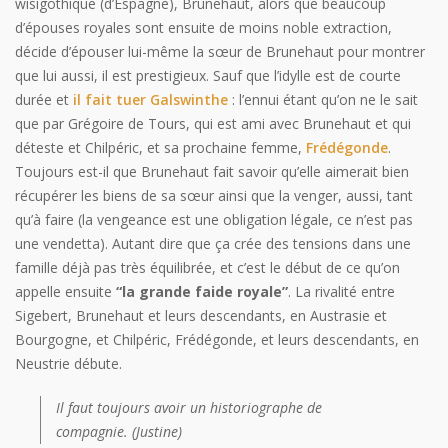
wisigothique (d’Espagne), Brunehaut, alors que beaucoup
d’épouses royales sont ensuite de moins noble extraction,
décide d’épouser lui-même la sœur de Brunehaut pour montrer
que lui aussi, il est prestigieux. Sauf que l’idylle est de courte
durée et
il fait tuer Galswinthe
: l’ennui étant qu’on ne le sait
que par Grégoire de Tours, qui est ami avec Brunehaut et qui
déteste et Chilpéric, et sa prochaine femme,
Frédégonde
.
Toujours est-il que Brunehaut fait savoir qu’elle aimerait bien
récupérer les biens de sa sœur ainsi que la venger, aussi, tant
qu’à faire (la vengeance est une obligation légale, ce n’est pas
une vendetta). Autant dire que ça crée des tensions dans une
famille déjà pas très équilibrée, et c’est le début de ce qu’on
appelle ensuite
“la grande faide royale”
. La rivalité entre
Sigebert, Brunehaut et leurs descendants, en Austrasie et
Bourgogne, et Chilpéric, Frédégonde, et leurs descendants, en
Neustrie débute.
Il faut toujours avoir un historiographe de
compagnie. (Justine)