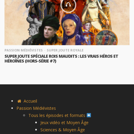
PASSION MÉDIÉVISTES
SUPER JOUTE ROYALE
SUPER JOUTE SPÉCIALE ROIS MAUDITS : LES VRAIS HÉROS ET
HÉROÏNES (HORS-SÉRIE #7)
Accueil
Passion Médiévistes
Tous les épisodes et formats
Jeux vidéo et Moyen Âge
Sciences & Moyen Âge