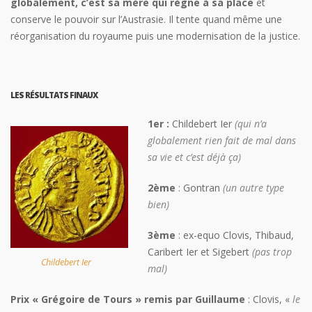
globalement, c’est sa mère qui règne à sa place
et
conserve le pouvoir sur l’Austrasie. Il tente quand même une
réorganisation du royaume puis une modernisation de la justice.
LES RÉSULTATS FINAUX
1er :
Childebert Ier
(qui n’a
globalement rien fait de mal dans
sa vie et c’est déjà ça)
2ème
: Gontran
(un autre type
bien)
3ème
: ex-equo Clovis, Thibaud,
Caribert Ier et Sigebert
(pas trop
Childebert Ier
mal)
Prix « Grégoire de Tours » remis par Guillaume
: Clovis, «
le