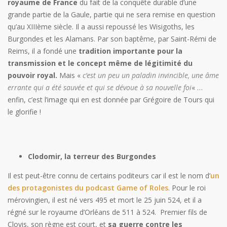
royaume de France
du fait de la conquête durable d’une
grande partie de la Gaule, partie qui ne sera remise en question
qu’au XIIIème siècle. Il a aussi repoussé les Wisigoths, les
Burgondes et les Alamans. Par son baptême, par Saint-Rémi de
Reims, il a fondé une
tradition importante pour la
transmission et le concept même de légitimité du
pouvoir royal.
Mais «
c’est un peu un paladin invincible, une âme
errante qui a été sauvée et qui se dévoue à sa nouvelle foi
« …
enfin, c’est l’image qui en est donnée par Grégoire de Tours qui
le glorifie !
Clodomir, la terreur des Burgondes
Il est peut-être connu de certains poditeurs car il est le nom d’
un
des protagonistes du podcast Game of Roles
. Pour le roi
mérovingien, il est né vers 495 et mort le 25 juin 524, et il a
régné sur le royaume d’Orléans de 511 à 524. Premier fils de
Clovis, son règne est court, et
sa guerre contre les