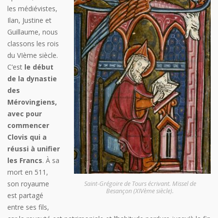
les médiévistes,
Ilan, Justine et
Guillaume, nous
classons les rois
du VIème siècle.
C’est
le début
de la dynastie
des
Mérovingiens,
avec pour
commencer
Clovis qui a
réussi à unifier
les Francs
. À sa
mort en 511,
son royaume
Saint-Grégoire de Tours écrivant. Missel de
Besançon (XIVème siècle).
est partagé
entre ses fils,