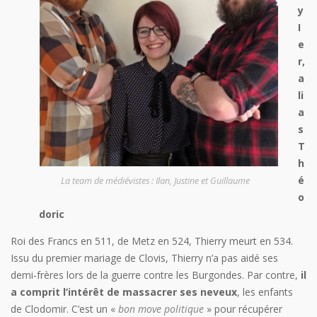
y
I
e
r,
a
li
a
s
T
h
é
La team de médiévistes : Ilan, Justine et Guillaume
o
doric
Roi des Francs en 511, de Metz en 524, Thierry meurt en 534.
Issu du premier mariage de Clovis, Thierry n’a pas aidé ses
demi-frères lors de la guerre contre les Burgondes. Par contre,
il
a comprit l’intérêt de massacrer ses neveux
, les enfants
de Clodomir. C’est un «
bon move politique
» pour récupérer