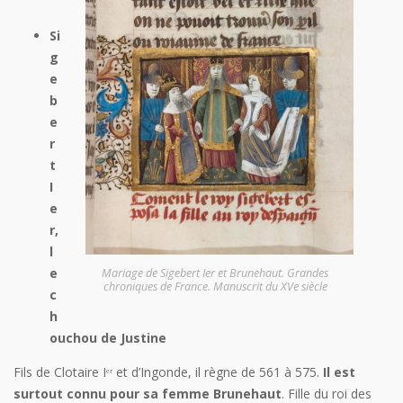
Si
g
e
b
e
r
t
I
e
r,
l
e
Mariage de Sigebert Ier et Brunehaut. Grandes
chroniques de France. Manuscrit du XVe siècle
c
h
ouchou de Justine
Fils de Clotaire Iᵉʳ et d’Ingonde, il règne de 561 à 575.
Il est
surtout connu pour sa femme Brunehaut
. Fille du roi des