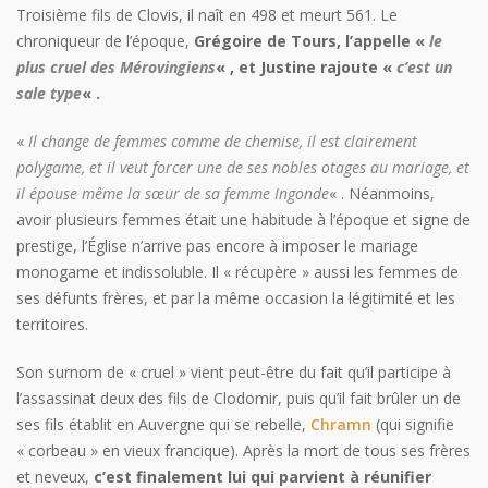
Troisième fils de Clovis, il naît en 498 et meurt 561. Le
chroniqueur de l’époque,
Grégoire de Tours, l’appelle «
le
plus cruel des Mérovingiens
« , et Justine rajoute «
c’est un
sale type
« .
«
Il change de femmes comme de chemise, il est clairement
polygame, et il veut forcer une de ses nobles otages au mariage, et
il épouse même la sœur de sa femme Ingonde
« . Néanmoins,
avoir plusieurs femmes était une habitude à l’époque et signe de
prestige, l’Église n’arrive pas encore à imposer le mariage
monogame et indissoluble. Il « récupère » aussi les femmes de
ses défunts frères, et par la même occasion la légitimité et les
territoires.
Son surnom de « cruel » vient peut-être du fait qu’il participe à
l’assassinat deux des fils de Clodomir, puis qu’il fait brûler un de
ses fils établit en Auvergne qui se rebelle,
Chramn
(qui signifie
« corbeau » en vieux francique). Après la mort de tous ses frères
et neveux,
c’est finalement lui qui parvient à réunifier