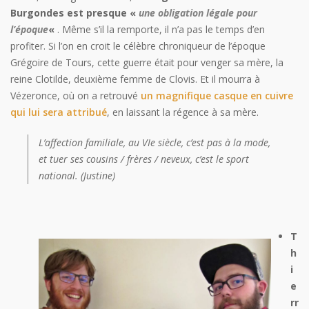
Burgondes est presque «
une obligation légale pour
l’époque
«
. Même s’il la remporte, il n’a pas le temps d’en
profiter. Si l’on en croit le célèbre chroniqueur de l’époque
Grégoire de Tours, cette guerre était pour venger sa mère, la
reine Clotilde, deuxième femme de Clovis. Et il mourra à
Vézeronce, où on a retrouvé
un magnifique casque en cuivre
qui lui sera attribué
, en laissant la régence à sa mère.
L’affection familiale, au VIe siècle, c’est pas à la mode,
et tuer ses cousins / frères / neveux, c’est le sport
national. (Justine)
T
h
i
e
rr