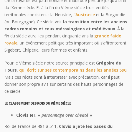
car la royauté est patrimoniale et l’habitude perdure jusqu’à la fin
du IXème siècle. Et à la fin du VIème siècle trois entités
territoriales coexistent : la Neustrie,
l’Austrasie
et la Burgondie
(ou Bourgogne). Ce siècle voit
la transition entre les anciens
cadres romains et ceux mérovingiens et médiévaux
. À la
fin du siècle aura lieu pendant cinquante ans la
grande faide
royale
, un événement politique très important où s’affronteront
Sigebert, Chilpéric, leurs femmes et enfants.
Pour le VIème siècle notre source principale est
Grégoire de
Tours
,
qui écrit sur ses contemporains dans les années 590
.
Mais ces récits sont à interpréter avec précaution, car il peut
donner son propre avis sur certains des hauts personnages de
ce siècle.
LE CLASSEMENT DES ROIS DU VIÈME SIÈCLE
Clovis I
er,
«
personnage over cheaté
»
Roi de France de 481 à 511,
Clovis a jeté les bases du