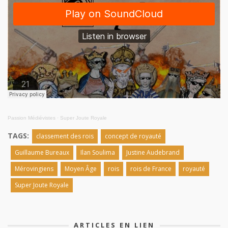
Passion Médiévistes
·
Super Joute Royale
TAGS:
classement des rois
concept de royauté
Guillaume Bureaux
Ilan Soulima
Justine Audebrand
Mérovingiens
Moyen Âge
rois
rois de France
royauté
Super Joute Royale
ARTICLES EN LIEN