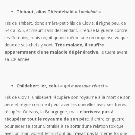
Thibaut, alias Théodebald «
Londubat
»
Fils de Thibert, donc arrière-petit-fils de Clovis, il règne peu, de
548 à 555, et meurt sans descendant. Il refuse la guerre contre
les Romains, mais reçoit quand même une récompense vu que
deux de ses chefs y vont.
Très malade, il souffre
apparemment d’une maladie dégénérative
, le tuant avant
sa 20ᵉ année.
Childebert Ier, celui «
qui a presque réussi
»
Fils de Clovis, Childebert récupère son royaume à la mort de son
père et règne comme il peut avec les querelles avec ses frères. Il
récupère Orléans, la Bourgogne, mais
n’arrivera pas à
récupérer tout le royaume de son pèr
e. Il entre en guerre
pour aider sa sœur Clothilde à se sortir d’une relation toxique
avec un mari violent (et surtout qui n’avait pas la même foi que