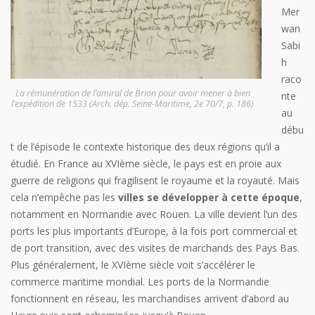
Mer
wan
Sabi
h
raco
La rémunération de l’amiral de Brion pour avoir mener à bien
nte
l’expédition de 1533 (Arch. dép. Seine-Maritime, 2e 70/7, p. 186)
au
débu
t de l’épisode le contexte historique des deux régions qu’il a
étudié. En France au XVIème siècle, le pays est en proie aux
guerre de religions qui fragilisent le royaume et la royauté. Mais
cela n’empêche pas les
villes se développer à cette époque
,
notamment en Normandie avec Rouen. La ville devient l’un des
ports les plus importants d’Europe, à la fois port commercial et
de port transition, avec des visites de marchands des Pays Bas.
Plus généralement, le XVIème siècle voit s’accélérer le
commerce maritime mondial. Les ports de la Normandie
fonctionnent en réseau, les marchandises arrivent d’abord au