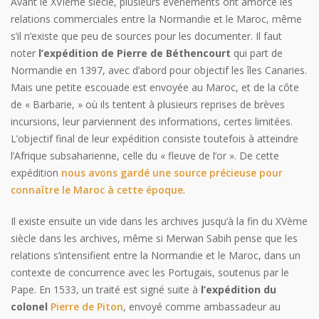
Avant le XVIème siècle, plusieurs événements ont amorcé les
relations commerciales entre la Normandie et le Maroc, même
s’il n’existe que peu de sources pour les documenter. Il faut
noter
l’expédition de Pierre de Béthencourt
qui part de
Normandie en 1397, avec d’abord pour objectif les îles Canaries.
Mais une petite escouade est envoyée au Maroc, et de la côte
de « Barbarie, » où ils tentent à plusieurs reprises de brèves
incursions, leur parviennent des informations, certes limitées.
L’objectif final de leur expédition consiste toutefois à atteindre
l’Afrique subsaharienne, celle du « fleuve de l’or ». De cette
expédition
nous avons gardé une source précieuse pour
connaître le Maroc à cette époque
.
Il existe ensuite un vide dans les archives jusqu’à la fin du XVème
siècle dans les archives, même si Merwan Sabih pense que les
relations s’intensifient entre la Normandie et le Maroc, dans un
contexte de concurrence avec les Portugais, soutenus par le
Pape. En 1533, un traité est signé suite à
l’expédition du
colonel
Pierre de Piton
, envoyé comme ambassadeur au