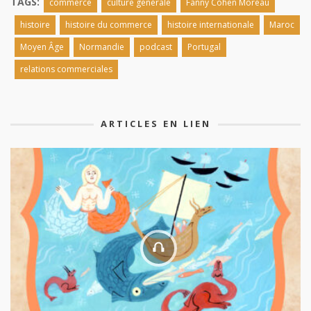
TAGS:
commerce
culture générale
Fanny Cohen Moreau
histoire
histoire du commerce
histoire internationale
Maroc
Moyen Âge
Normandie
podcast
Portugal
relations commerciales
ARTICLES EN LIEN