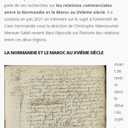
parle de ses recherches sur
les relations commerciales
entre la Normandie et le Maroc au XVIème siècle
. Il a
soutenu en juin 2021 un mémoire sur le sujet à l’université de
Caen Normandie sous la direction de Christophe Manoeuvrier.
Merwan Sabih revient dans l’épisode sur l’histoire des relations
entre ces deux régions.
LA NORMANDIE ET LE MAROC AU XVIÈME SIÈCLE
Avan
t de
rentr
er
dans
le
détai
l du
sujet
,