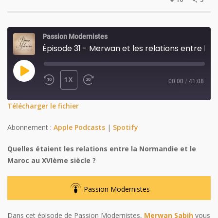
Passion Modernistes
Épisode 31 - Merwan et les relations entre la Normandie et le Maroc au XVIe siècle (Passion Modernistes)
PLAY
1X
00:00
/
41:08
REWIND
FAST
EPISODE
10
FORWARD
SHARE
Télécharger le fichier
SECONDS
30
SHARE
Abonnement :
Apple Podcasts
|
Spotify
SECONDS
LINK
Quelles étaient les relations entre la Normandie et le
Maroc au XVIème siècle ?
EMBED
Passion Modernistes
Dans cet épisode de Passion Modernistes,
Merwan Sabih
vous