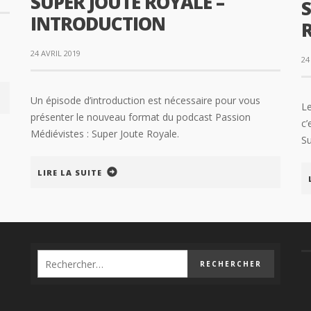
SUPER JOUTE ROYALE –
S
INTRODUCTION
R
24 AVRIL 2019
24
Un épisode d’introduction est nécessaire pour vous
Le
présenter le nouveau format du podcast Passion
c’
Médiévistes : Super Joute Royale.
Su
LIRE LA SUITE