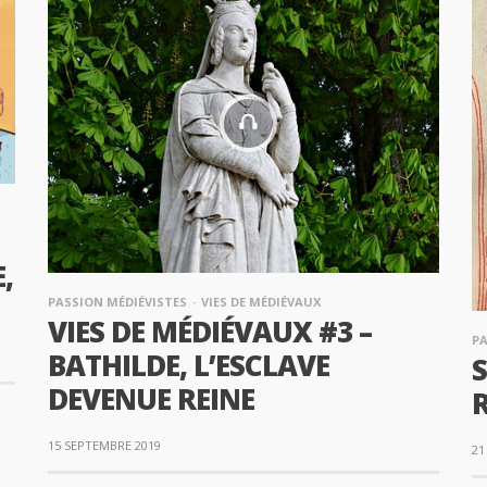
,
PASSION MÉDIÉVISTES
VIES DE MÉDIÉVAUX
VIES DE MÉDIÉVAUX #3 –
PA
BATHILDE, L’ESCLAVE
S
DEVENUE REINE
R
15 SEPTEMBRE 2019
21