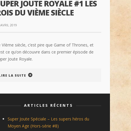
UPER JOUTE ROYALE #1 LES
OIS DU VIÈME SIÈCLE
 AVRIL 2019
 VIème siècle, c’est pire que Game of Thrones, et
est ce qu’on découvre dans ce premier épisode de
per Joute Royale.
LIRE LA SUITE
ARTICLES RÉCENTS
Super Joute Spéciale – Les supers héros du
Moyen Age (Hors-série #8)