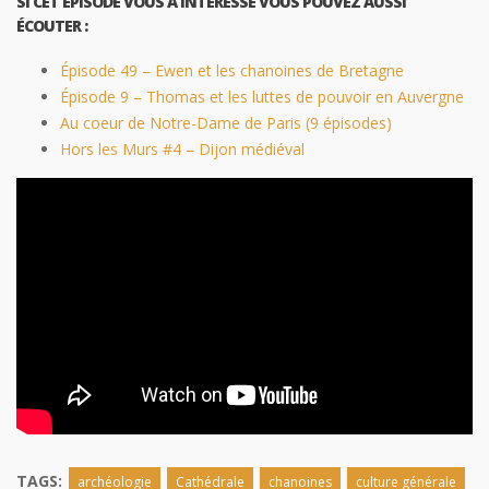
SI CET ÉPISODE VOUS A INTÉRESSÉ VOUS POUVEZ AUSSI
ÉCOUTER :
Épisode 49 – Ewen et les chanoines de Bretagne
Épisode 9 – Thomas et les luttes de pouvoir en Auvergne
Au coeur de Notre-Dame de Paris (9 épisodes)
Hors les Murs #4 – Dijon médiéval
TAGS:
archéologie
Cathédrale
chanoines
culture générale