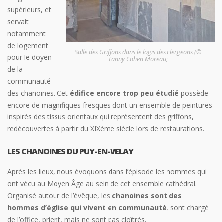
supérieurs, et
servait
notamment
de logement
Salle des Griffons dans le logis des clergeons (©
pour le doyen
Fanny Cohen Moreau)
de la
communauté
des chanoines. Cet
édifice encore trop peu étudié
possède
encore de magnifiques fresques dont un ensemble de peintures
inspirés des tissus orientaux qui représentent des griffons,
redécouvertes à partir du XIXème siècle lors de restaurations.
LES CHANOINES DU PUY-EN-VELAY
Après les lieux, nous évoquons dans l’épisode les hommes qui
ont vécu au Moyen Âge au sein de cet ensemble cathédral.
Organisé autour de l’évêque, les
chanoines sont des
hommes d’église qui vivent en communauté
, sont chargé
de l’office, prient, mais ne sont pas cloîtrés.