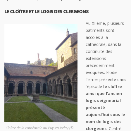
LE CLOÎTRE ET LE LOGIS DES CLERGEONS
Au XIIème, plusieurs
bâtiments sont
accolés à la
cathédrale, dans la
continuité des
extensions
précédemment
évoquées. Elodie
Terrier présente dans
l’épisode
le cloître
ainsi que l’ancien
logis seigneurial
présenté
aujourd’hui sous le
nom de logis des
Cloître de la cathédrale du Puy-en-Velay (©
clergeons
. Centré