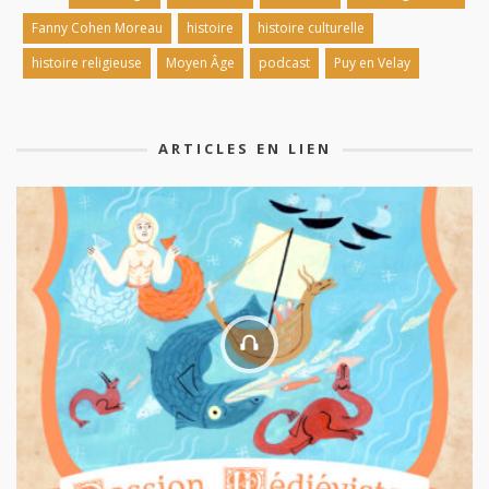
Fanny Cohen Moreau
histoire
histoire culturelle
histoire religieuse
Moyen Âge
podcast
Puy en Velay
ARTICLES EN LIEN