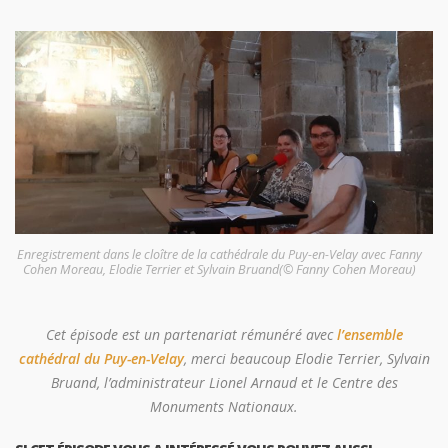
Enregistrement dans le cloître de la cathédrale du Puy-en-Velay avec Fanny
Cohen Moreau, Elodie Terrier et Sylvain Bruand(© Fanny Cohen Moreau)
Cet épisode est un partenariat rémunéré avec
l’ensemble
cathédral du Puy-en-Velay
, merci beaucoup Elodie Terrier, Sylvain
Bruand,
l’administrateur Lionel Arnaud et le Centre des
Monuments Nationaux.