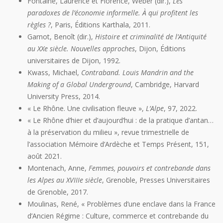
Fontaine, Laurence et Florence, Weber (dir.),
Les
paradoxes de l’économie informelle. À qui profitent les
règles ?
, Paris, Éditions Karthala, 2011.
Garnot, Benoît (dir.),
Histoire et criminalité de l’Antiquité
au XX
e
siècle. Nouvelles approches
, Dijon, Éditions
universitaires de Dijon, 1992.
Kwass, Michael,
Contraband. Louis Mandrin and the
Making of a Global Underground
, Cambridge, Harvard
University Press, 2014.
« Le Rhône. Une civilisation fleuve »,
L’Alpe
, 97, 2022.
« Le Rhône d’hier et d’aujourd’hui : de la pratique d’antan…
à la préservation du milieu », revue trimestrielle de
l’association Mémoire d’Ardèche et Temps Présent, 151,
août 2021.
Montenach, Anne,
Femmes, pouvoirs et contrebande dans
les Alpes au XVIII
e
siècle
, Grenoble, Presses Universitaires
de Grenoble, 2017.
Moulinas, René, « Problèmes d’une enclave dans la France
d’Ancien Régime : Culture, commerce et contrebande du