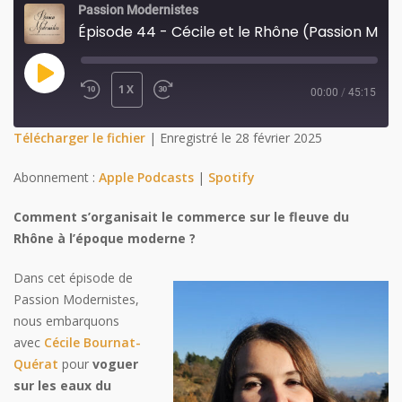
Passion Modernistes
Épisode 44 - Cécile et le Rhône (Passion Modernistes)
PLAY
1X
00:00
/
45:15
REWIND
FAST
EPISODE
10
FORWARD
SHARE
Télécharger le fichier
|
Enregistré le 28 février 2025
SECONDS
30
SHARE
Abonnement :
Apple Podcasts
|
Spotify
SECONDS
LINK
Comment s’organisait le commerce sur le fleuve du
Rhône à l’époque moderne ?
EMBED
Dans cet épisode de
Passion Modernistes,
nous embarquons
avec
Cécile Bournat-
Quérat
pour
voguer
sur les eaux du