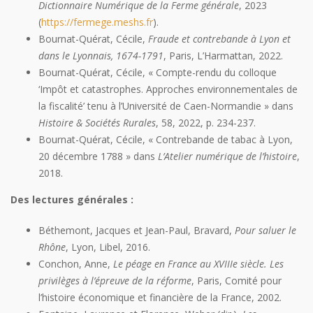
Dictionnaire Numérique de la Ferme générale
, 2023
(
https://fermege.meshs.fr
).
Bournat-Quérat, Cécile,
Fraude et contrebande à Lyon et
dans le Lyonnais, 1674-1791
, Paris, L’Harmattan, 2022.
Bournat-Quérat, Cécile, « Compte-rendu du colloque
‘Impôt et catastrophes. Approches environnementales de
la fiscalité’ tenu à l’Université de Caen-Normandie » dans
Histoire & Sociétés Rurales
, 58, 2022, p. 234-237.
Bournat-Quérat, Cécile, « Contrebande de tabac à Lyon,
20 décembre 1788 » dans
L’Atelier numérique de l’histoire
,
2018.
Des lectures générales :
Béthemont, Jacques et Jean-Paul, Bravard,
Pour saluer le
Rhône
, Lyon, Libel, 2016.
Conchon, Anne,
Le péage en France au XVIII
e
siècle. Les
privilèges à l’épreuve de la réforme
, Paris, Comité pour
l’histoire économique et financière de la France, 2002.