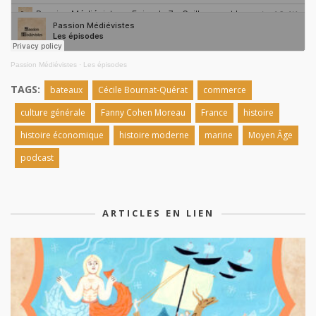
Passion Médiévistes
·
Les épisodes
TAGS:
bateaux
Cécile Bournat-Quérat
commerce
culture générale
Fanny Cohen Moreau
France
histoire
histoire économique
histoire moderne
marine
Moyen Âge
podcast
ARTICLES EN LIEN