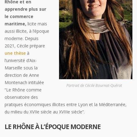
Rhône et en
apprendre plus sur
le commerce
maritime,
licite mais
aussi illicite, à l’époque
moderne. Depuis
2021, Cécile prépare
une thèse
à
l’université d’Aix-
Marseille sous la
direction de Anne
Montenach intitulée
Portrait de Cécile Bournat-Quérat
“Le Rhône comme
observatoire des
pratiques économiques illicites entre Lyon et la Méditerranée,
du milieu du XVIIe siècle au XVIIIe siècle”.
LE RHÔNE À L’ÉPOQUE MODERNE