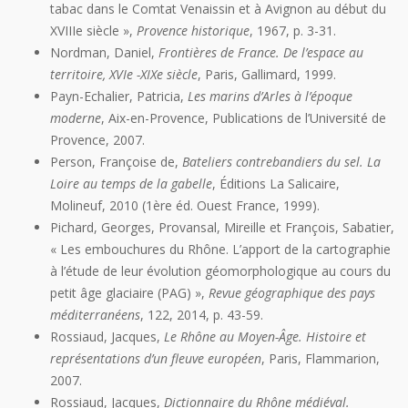
tabac dans le Comtat Venaissin et à Avignon au début du
XVIIIe siècle »,
Provence historique
, 1967, p. 3-31.
Nordman, Daniel,
Frontières de France. De l’espace au
territoire, XVI
e
-XIX
e
siècle
, Paris, Gallimard, 1999.
Payn-Echalier, Patricia,
Les marins d’Arles à l’époque
moderne
, Aix-en-Provence, Publications de l’Université de
Provence, 2007.
Person, Françoise de,
Bateliers contrebandiers du sel. La
Loire au temps de la gabelle
, Éditions La Salicaire,
Molineuf, 2010 (1ère éd. Ouest France, 1999).
Pichard, Georges, Provansal, Mireille et François, Sabatier,
« Les embouchures du Rhône. L’apport de la cartographie
à l’étude de leur évolution géomorphologique au cours du
petit âge glaciaire (PAG) »,
Revue géographique des pays
méditerranéens
, 122, 2014, p. 43-59.
Rossiaud, Jacques,
Le Rhône au Moyen-Âge. Histoire et
représentations d’un fleuve européen
, Paris, Flammarion,
2007.
Rossiaud, Jacques,
Dictionnaire du Rhône médiéval.