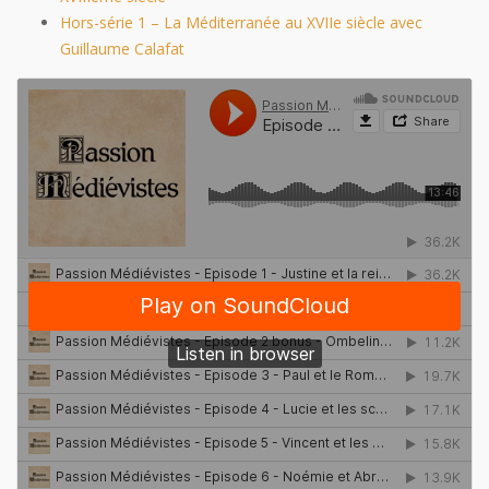
Hors-série 1 – La Méditerranée au XVIIe siècle avec
Guillaume Calafat