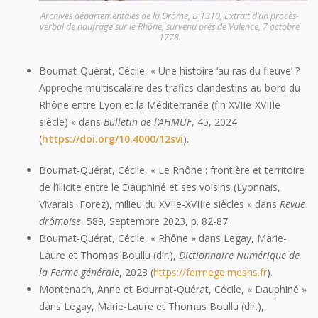
Archives départementales de la Drôme, B 1310, Extrait d’un procès-
verbal de naufrage sur le Rhône, survenu près de Valence, 7 octobre
1778.
Bournat-Quérat, Cécile, « Une histoire ‘au ras du fleuve’ ?
Approche multiscalaire des trafics clandestins au bord du
Rhône entre Lyon et la Méditerranée (fin XVIIe-XVIIIe
siècle) » dans
Bulletin de l’AHMUF
, 45, 2024
(
https://doi.org/10.4000/12svi
).
Bournat-Quérat, Cécile, « Le Rhône : frontière et territoire
de l’illicite entre le Dauphiné et ses voisins (Lyonnais,
Vivarais, Forez), milieu du XVIIe-XVIIIe siècles » dans
Revue
drômoise
, 589, Septembre 2023, p. 82-87.
Bournat-Quérat, Cécile, « Rhône » dans Legay, Marie-
Laure et Thomas Boullu (dir.),
Dictionnaire Numérique de
la Ferme générale
, 2023 (
https://fermege.meshs.fr
).
Montenach, Anne et Bournat-Quérat, Cécile, « Dauphiné »
dans Legay, Marie-Laure et Thomas Boullu (dir.),