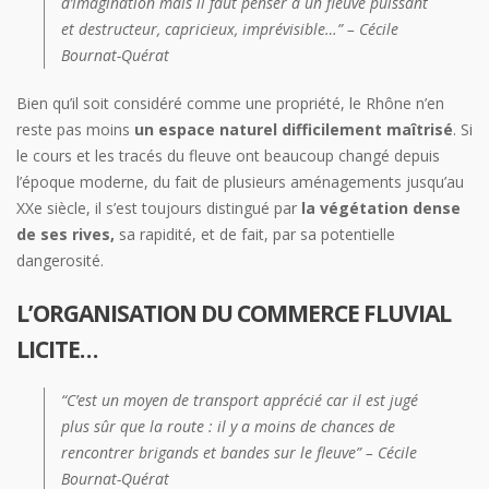
d’imagination mais il faut penser à un fleuve puissant
et destructeur, capricieux, imprévisible…” – Cécile
Bournat-Quérat
Bien qu’il soit considéré comme une propriété, le Rhône n’en
reste pas moins
un espace naturel difficilement maîtrisé
. Si
le cours et les tracés du fleuve ont beaucoup changé depuis
l’époque moderne, du fait de plusieurs aménagements jusqu’au
XXe siècle, il s’est toujours distingué par
la végétation dense
de ses rives,
sa rapidité, et de fait, par sa potentielle
dangerosité.
L’ORGANISATION DU COMMERCE FLUVIAL
LICITE…
“
C’est un moyen de transport apprécié car il est jugé
plus sûr que la route : il y a moins de chances de
rencontrer brigands et bandes sur le fleuve” – Cécile
Bournat-Quérat