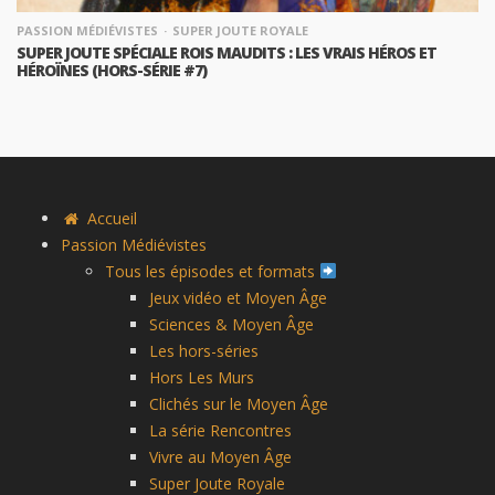
PASSION MÉDIÉVISTES
SUPER JOUTE ROYALE
SUPER JOUTE SPÉCIALE ROIS MAUDITS : LES VRAIS HÉROS ET
HÉROÏNES (HORS-SÉRIE #7)
Accueil
Passion Médiévistes
Tous les épisodes et formats
Jeux vidéo et Moyen Âge
Sciences & Moyen Âge
Les hors-séries
Hors Les Murs
Clichés sur le Moyen Âge
La série Rencontres
Vivre au Moyen Âge
Super Joute Royale