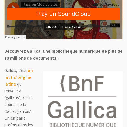
Découvrez Gallica, une bibliothèque numérique de plus de
10 millions de documents !
Gallica, c’est
un
mot d’origine
latine
qui
renvoie à
“gallicus”, c’est-
à-dire “de la
Gaule, gaulois”.
On en parle
parfois dans les