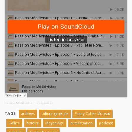
Passion Médiévistes
·
Les épisodes
TAGS:
archives
culture générale
Fanny Cohen Moreau
Gallica
histoire
Moyen Âge
numérisation
podcast