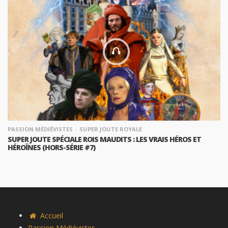
PASSION MÉDIÉVISTES
SUPER JOUTE ROYALE
SUPER JOUTE SPÉCIALE ROIS MAUDITS : LES VRAIS HÉROS ET
HÉROÏNES (HORS-SÉRIE #7)
Accueil
Passion Médiévistes