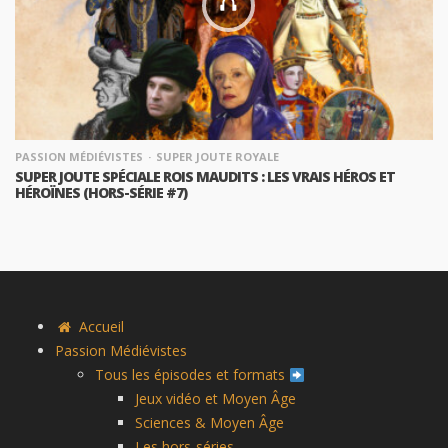
PASSION MÉDIÉVISTES
SUPER JOUTE ROYALE
SUPER JOUTE SPÉCIALE ROIS MAUDITS : LES VRAIS HÉROS ET
HÉROÏNES (HORS-SÉRIE #7)
Accueil
Passion Médiévistes
Tous les épisodes et formats
Jeux vidéo et Moyen Âge
Sciences & Moyen Âge
Les hors-séries