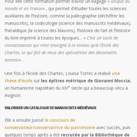
Pour elle cette formation permet d’avoir un bagage «
unique au
monde et en France
« , qui permet d’étudier toutes les sciences
auxiliaires de l’histoire, comme la paléographie (déchiffrer les
manuscrits), la codicologie (science des manuscrits médiévaux),
l’héraldique (la science des blasons), l’histoire de l’art et l’histoire
du livre imprimé à toutes les époques… «
C’est un socle de
connaissances qui n’est enseigné à ce niveau qu’à l’Ecole des
Chartes, ce qui fait de nous des spécialistes des documents
anciens
« .
Une fois à l’école des Chartes, Louisa Torres a réalisé
une
thèse d’école
sur
les épîtres métrique de Giovanni Moccia
,
e
un humanisme napolitain du XIV
siècle qui a beaucoup vécu à
Avignon.
VALORISER UN CATALOGUE DE MANUSCRITS MÉDIÉVAUX
Elle a ensuite passé
le concours de
conservateur/conservatrice du patrimoine
avec succès, puis
quelques temps après a été
recrutée par la Bibliothèque de