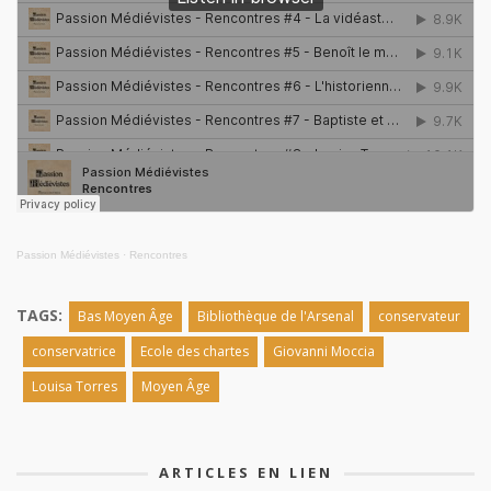
Passion Médiévistes
·
Rencontres
TAGS:
Bas Moyen Âge
Bibliothèque de l'Arsenal
conservateur
conservatrice
Ecole des chartes
Giovanni Moccia
Louisa Torres
Moyen Âge
ARTICLES EN LIEN