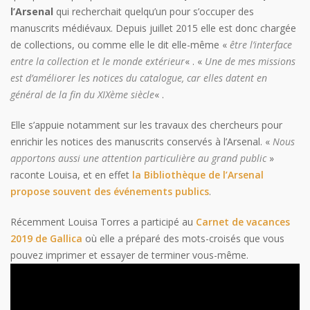
l’Arsenal
qui recherchait quelqu’un pour s’occuper des
manuscrits médiévaux. Depuis juillet 2015 elle est donc chargée
de collections, ou comme elle le dit elle-même «
être l’interface
entre la collection et le monde extérieur
« . «
Une de mes missions
est d’améliorer les notices du catalogue, car elles datent en
général de la fin du XIXème siècle
« .
Elle s’appuie notamment sur les travaux des chercheurs pour
enrichir les notices des manuscrits conservés à l’Arsenal. «
Nous
apportons aussi une attention particulière au grand public
»
raconte Louisa, et en effet
la Bibliothèque de l’Arsenal
propose souvent des événements publics
.
Récemment Louisa Torres a participé au
Carnet de vacances
2019 de Gallica
où elle a préparé des mots-croisés que vous
pouvez imprimer et essayer de terminer vous-même.