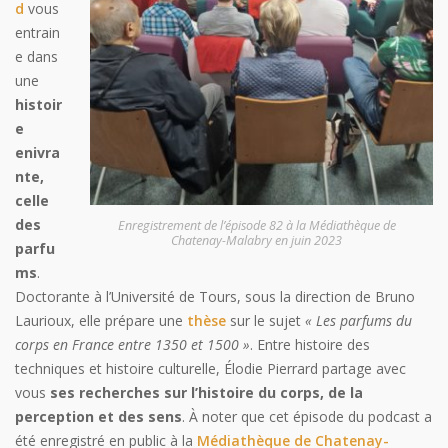
d
vous
entrain
e dans
une
histoir
e
enivra
nte,
celle
des
Enregistrement de l’épisode 82 à la Médiathèque de
Chatenay-Malabry en juin 2023
parfu
ms
.
Doctorante à l’Université de Tours, sous la direction de Bruno
Laurioux, elle prépare une
thèse
sur le sujet
« Les parfums du
corps en France entre 1350 et 1500 »
. Entre histoire des
techniques et histoire culturelle, Élodie Pierrard partage avec
vous
ses recherches sur l’histoire du corps, de la
perception et des sens
. À noter que cet épisode du podcast a
été enregistré en public à la
Médiathèque de Chatenay-