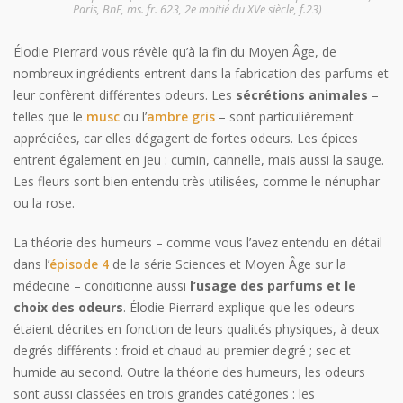
Paris, BnF, ms. fr. 623, 2e moitié du XVe siècle, f.23)
Élodie Pierrard vous révèle qu’à la fin du Moyen Âge, de
nombreux ingrédients entrent dans la fabrication des parfums et
leur confèrent différentes odeurs. Les
sécrétions animales
–
telles que le
musc
ou l’
ambre gris
– sont particulièrement
appréciées, car elles dégagent de fortes odeurs. Les épices
entrent également en jeu : cumin, cannelle, mais aussi la sauge.
Les fleurs sont bien entendu très utilisées, comme le nénuphar
ou la rose.
La théorie des humeurs – comme vous l’avez entendu en détail
dans l’
épisode 4
de la série Sciences et Moyen Âge sur la
médecine – conditionne aussi
l’usage des parfums et le
choix des odeurs
. Élodie Pierrard explique que les odeurs
étaient décrites en fonction de leurs qualités physiques, à deux
degrés différents : froid et chaud au premier degré ; sec et
humide au second. Outre la théorie des humeurs, les odeurs
sont aussi classées en trois grandes catégories : les