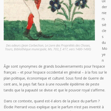
ux
der
nie
rs
siè
cle
s
du
Des odeurs (Jean Corbechon, Le Livre des Propriétés des Choses,
Mo
Tours, Bibliothèque municipale, Ms. 703, f. 417, vers 1480-1490)
ye
n
Âge sont synonymes de grands bouleversements pour l’espace
français – et pour l’espace occidental en général – à la fois sur le
plan politique, économique et culturel. Sous fond de Guerre de
cent ans, le pays fait face à une nouvelle épidémie de peste
tandis que la papauté se divise et que le pouvoir royal s’affirme.
Dans ce contexte, quand est-il alors de la place du parfum ?
Élodie Pierrard vous explique que le parfum n’est pas inventé à