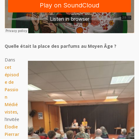
Quelle était la place des parfums au Moyen Âge ?
Dans
cet
épisod
e de
Passio
n
Médié
vistes
,
l’invitée
Élodie
Pierrar