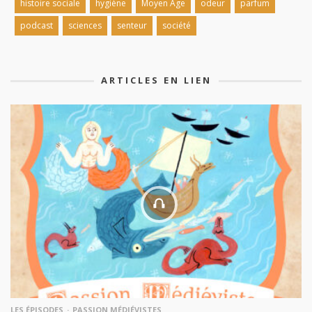
histoire sociale
hygiène
Moyen Âge
odeur
parfum
podcast
sciences
senteur
société
ARTICLES EN LIEN
LES ÉPISODES
PASSION MÉDIÉVISTES