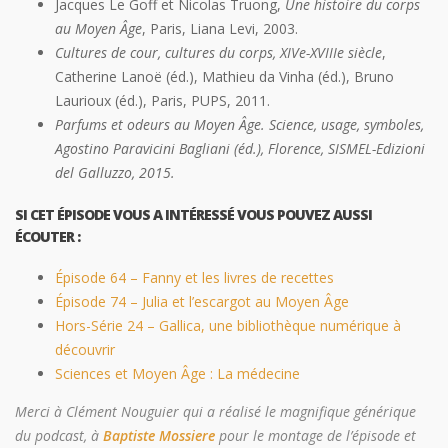
Jacques Le Goff et Nicolas Truong,
Une histoire du corps
au Moyen Âge
, Paris, Liana Levi, 2003.
Cultures de cour, cultures du corps, XIVe-XVIIIe siècle
,
Catherine Lanoë (éd.), Mathieu da Vinha (éd.), Bruno
Laurioux (éd.), Paris, PUPS, 2011.
Parfums et odeurs au Moyen Âge. Science, usage, symboles,
Agostino Paravicini Bagliani (éd.), Florence, SISMEL-Edizioni
del Galluzzo, 2015.
SI CET ÉPISODE VOUS A INTÉRESSÉ VOUS POUVEZ AUSSI
ÉCOUTER :
Épisode 64 – Fanny et les livres de recettes
Épisode 74 – Julia et l’escargot au Moyen Âge
Hors-Série 24 – Gallica, une bibliothèque numérique à
découvrir
Sciences et Moyen Âge : La médecine
Merci à Clément Nouguier qui a réalisé le magnifique générique
du podcast, à
Baptiste Mossiere
pour le montage de l’épisode et