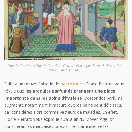
Guy de Chauliac (Guy de Chauliac, Grande Chirurgie, Paris, BnF, ms. lat.
6966, 1461, f.154v)
Suite à un nouvel épisode de
peste noire
, Élodie Pierrard vous
révèle que
les produits parfumés prennent une place
importante dans les soins d’hygiène
. L’essor des parfums
augmente notamment à mesure que les bains sont délaissés,
car considérés alors comme vecteurs de maladies. En effet,
Élodie Pierrard vous explique qu’à la fin du Moyen Âge, on
considérait les mauvaises odeurs – en particulier celles