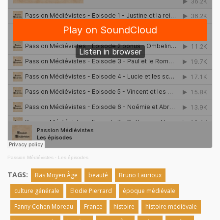
Passion Médiévistes
·
Les épisodes
TAGS:
Bas Moyen Âge
beauté
Bruno Laurioux
culture générale
Elodie Pierrard
époque médiévale
Fanny Cohen Moreau
France
histoire
histoire médiévale