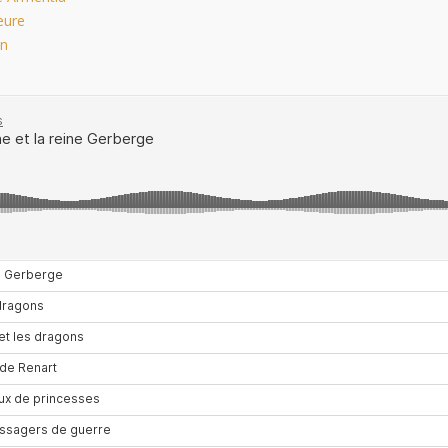
eure
in