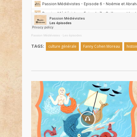
Passion Médiévistes
·
Les épisodes
TAGS:
culture générale
Fanny Cohen Moreau
histoi