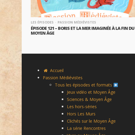
LES ÉPISODES
PASSION MÉDIÉVISTES
ÉPISODE 121 – BORIS ET LA MER IMAGINÉE À LA FIN DU
MOYEN ÂGE
Accueil
Passion Médiévistes
Tous les épisodes et formats
Jeux vidéo et Moyen Âge
Sciences & Moyen Âge
Les hors-séries
Hors Les Murs
Clichés sur le Moyen Âge
La série Rencontres