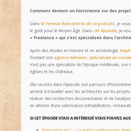
Comment devient-on historienne sur des projets
Dans
le format Rencontres de ce podcast
, je vou
le goût pour le Moyen Âge. Dans
cet épisode
, je vo
« freelance » qui s’est spécialisée dans l’archit
Après des études en histoire et en archéologie,
Rapha
fondant son
agence Akhesen, spécialisée en conse
n’est
pas une spécialiste de l’époque médiévale, son 
églises et les châteaux.
Elle raconte dans l’épisode son parcours d’historienne
amené à travailler avec les architectes sur les projets 
réaliser des recherches documentaires et de l’analyse
en attente d’une valorisation (réhabilitation, restaurat
SI CET ÉPISODE VOUS A INTÉRESSÉ VOUS POUVEZ AUSS
Rencontres #12 – La guide-conférencière Mari