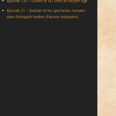
Épisode 120 – Gulsen et la Corée au Moyen Âge
Épisode 31 – Bastian et les spectacles romains
dans l’Antiquité tardive (Passion Antiquités)