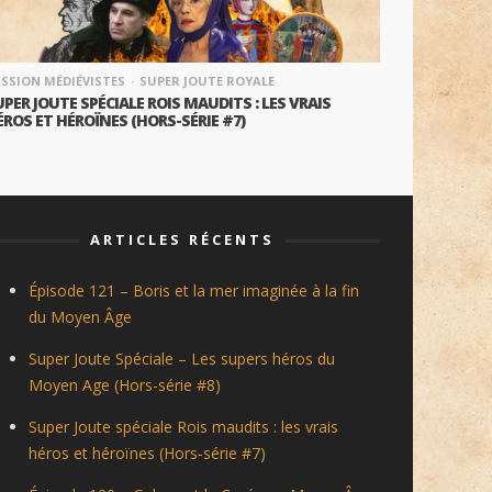
SSION MÉDIÉVISTES
SUPER JOUTE ROYALE
PER JOUTE SPÉCIALE ROIS MAUDITS : LES VRAIS
ÉROS ET HÉROÏNES (HORS-SÉRIE #7)
ARTICLES RÉCENTS
Épisode 121 – Boris et la mer imaginée à la fin
du Moyen Âge
Super Joute Spéciale – Les supers héros du
Moyen Age (Hors-série #8)
Super Joute spéciale Rois maudits : les vrais
héros et héroïnes (Hors-série #7)