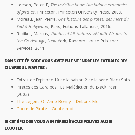
Leeson, Peter T,
The invisible hook: the hidden economics
of pirates
, Princeton, Princeton University Press, 2009.
Moreau, Jean-Pierre,
Une histoire des pirates: des mers du
Sud à Hollywood
, Paris, Editions Tallandier, 2016.
Rediker, Marcus,
Villains of All Nations: Atlantic Pirates in
the Golden Age,
New York, Random House Publisher
Services, 2011.
DANS CET ÉPISODE VOUS AVEZ PU ENTENDRE LES EXTRAITS DES
ŒUVRES SUIVANTES :
Extrait de l’épisode 10 de la saison 2 de la série Black Sails
Pirates des Caraïbes : La Malédiction du Black Pearl
(2003)
The Legend Of Anne Bonny – Debunk File
Coeur de Pirate – Oublie-moi
SI CET ÉPISODE VOUS A INTÉRESSÉ VOUS POUVEZ AUSSI
ÉCOUTER :