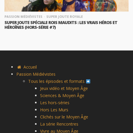
PASSION MÉDIÉVISTES
SUPER JOUTE ROYALE
SUPER JOUTE SPÉCIALE ROIS MAUDITS : LES VRAIS HÉROS ET
HÉROÏNES (HORS-SÉRIE #7)
Accueil
Passion Médiévistes
Tous les épisodes et formats
Jeux vidéo et Moyen Âge
Sciences & Moyen Âge
Les hors-séries
Hors Les Murs
Clichés sur le Moyen Âge
La série Rencontres
Vivre au Moyen Âge