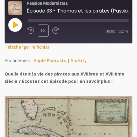
Passion Modernistes
Épisode 33 - Thomas et les pirates (Passion Modernistes)
PLAY
1X
00:00
/
52:14
REWIND
FAST
EPISODE
10
FORWARD
SHARE
Télécharger le fichier
SECONDS
30
SHARE
Abonnement :
Apple Podcasts
|
Spotify
SECONDS
LINK
Quelle était la vie des pirates aux XVIIème et XVIIIème
siècle ? Écoutez cet épisode pour en savoir plus !
EMBED