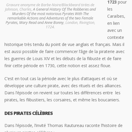
1723
pour
Gravure anonyme de Barbe-Noire/Blackbeard tirées de
les
Johnson, Charles,
A General History Of The Robberies and
Murders Of the most notorious Pyrates With The
Caraïbes,
remarkable Actions and Adventures of the two Female
Pyrates, Mary Read and Anne Bonny
, London, Rivington,
en lien
1724.
avec un
contexte
historique très tendu du point de vue anglais et français. Mais il
est aussi possible de faire commencer l’âge de la piraterie avec
les guerres de Louis XIV et les débuts de la flibuste et de faire
finir cette période en 1730, cette notion est assez floue.
C’est en tout cas la période avec le plus d’attaques et où se
développe une culture pirate, avec des rituels et des alliances.
Dans l’épisode on revient sur toutes les différences entre les
pirates, les flibustiers, les corsaires, et même les boucaniers.
DES PIRATES CÉLÈBRES
Dans l’épisode, l’invité Thomas Rautureau raconte l’histoire de