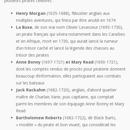
plusieurs pirates célèbres :
Henry Morgan
(1635-1688), flibustier anglais aux
multiples aventures, qui finira par être anobli en 1674
La Buse
, de son vrai nom Olivier Levasseur (1695-1730),
un pirate français qui sévira notamment dans les Caraïbes
et en Afrique, mort en 1730, qui aurait lancé la rumeur
d’un trésor caché et lancé la légende des chasses au
trésor des pirates
Anne Bonny
(1697-1721)
et Mary Read
(1690-1721),
dont les comptes rendus de procès pour piraterie donnent
beaucoup d’information, elles participaient aux combats
sur les bateaux
Jack Rackahm
(1682-1720), anglais, d’abord quartier
maître de Charlais Vane, puis capitaine, qui comptait
parmi les membres de son équipage Anne Bonny et Mary
Read
Bartholomew Roberts
(1682-1722), dit Black Barts,
« modèle » du pirate et bon vivant, qui considérait les