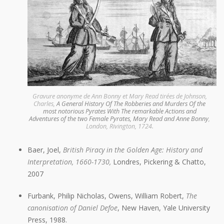
Gravure anonyme de Ann Bonny et Mary Read tirées de Johnson,
Charles,
A General History Of The Robberies and Murders Of the
most notorious Pyrates With The remarkable Actions and
Adventures of the two Female Pyrates, Mary Read and Anne Bonny
,
London, Rivington, 1724.
Baer, Joel,
British Piracy in the Golden Age: History and
Interpretation, 1660-1730,
Londres, Pickering & Chatto,
2007
Furbank, Philip Nicholas, Owens, William Robert,
The
canonisation of Daniel Defoe
, New Haven, Yale University
Press, 1988.