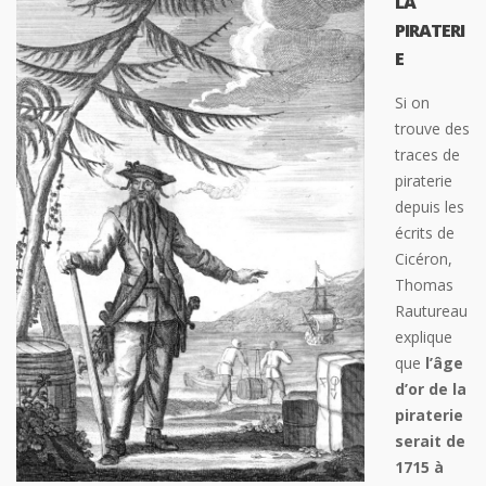
LA
PIRATERI
E
Si on
trouve des
traces de
piraterie
depuis les
écrits de
Cicéron,
Thomas
Rautureau
explique
que
l’âge
d’or de la
piraterie
serait de
1715 à