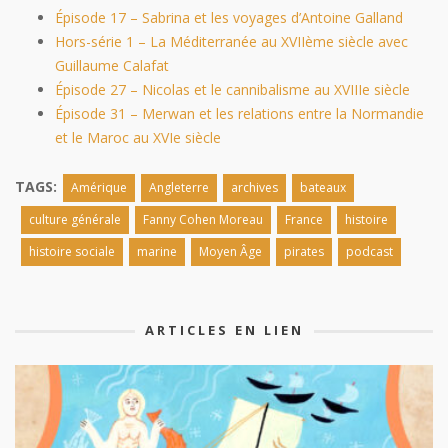
Épisode 17 – Sabrina et les voyages d’Antoine Galland
Hors-série 1 – La Méditerranée au XVIIème siècle avec
Guillaume Calafat
Épisode 27 – Nicolas et le cannibalisme au XVIIIe siècle
Épisode 31 – Merwan et les relations entre la Normandie
et le Maroc au XVIe siècle
TAGS:
Amérique
Angleterre
archives
bateaux
culture générale
Fanny Cohen Moreau
France
histoire
histoire sociale
marine
Moyen Âge
pirates
podcast
ARTICLES EN LIEN