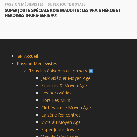
PASSION MÉDIÉVISTES
SUPER JOUTE ROYALE
SUPER JOUTE SPÉCIALE ROIS MAUDITS : LES VRAIS HÉROS ET
HÉROÏNES (HORS-SÉRIE #7)
Accueil
Passion Médiévistes
Tous les épisodes et formats
Jeux vidéo et Moyen Âge
Sciences & Moyen Âge
Les hors-séries
Hors Les Murs
Clichés sur le Moyen Âge
La série Rencontres
Vivre au Moyen Âge
Super Joute Royale
Vies de Médiévaux