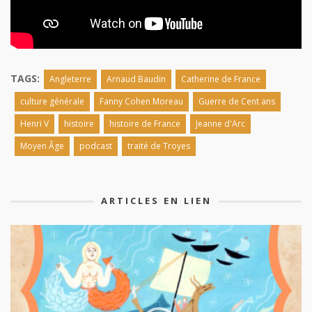
TAGS:
Angleterre
Arnaud Baudin
Catherine de France
culture générale
Fanny Cohen Moreau
Guerre de Cent ans
Henri V
histoire
histoire de France
Jeanne d'Arc
Moyen Âge
podcast
traité de Troyes
ARTICLES EN LIEN