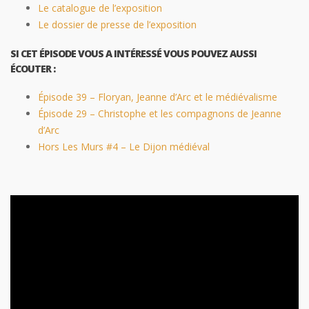
Le catalogue de l’exposition
Le dossier de presse de l’exposition
SI CET ÉPISODE VOUS A INTÉRESSÉ VOUS POUVEZ AUSSI
ÉCOUTER :
Épisode 39 – Floryan, Jeanne d’Arc et le médiévalisme
Épisode 29 – Christophe et les compagnons de Jeanne
d’Arc
Hors Les Murs #4 – Le Dijon médiéval