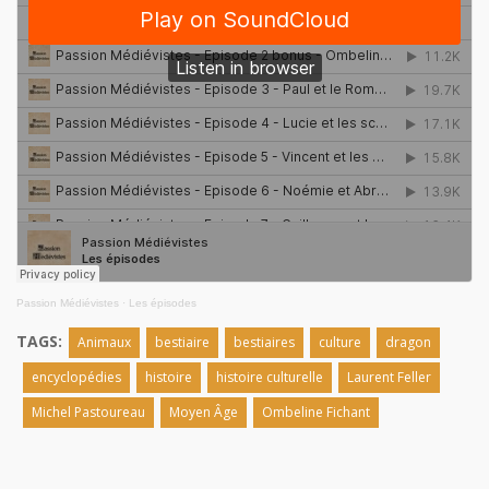
Passion Médiévistes
·
Les épisodes
TAGS:
Animaux
bestiaire
bestiaires
culture
dragon
encyclopédies
histoire
histoire culturelle
Laurent Feller
Michel Pastoureau
Moyen Âge
Ombeline Fichant