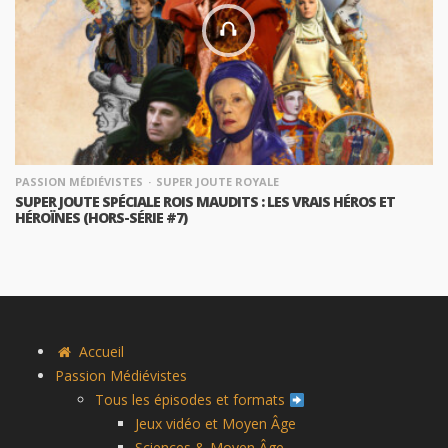
PASSION MÉDIÉVISTES
SUPER JOUTE ROYALE
SUPER JOUTE SPÉCIALE ROIS MAUDITS : LES VRAIS HÉROS ET
HÉROÏNES (HORS-SÉRIE #7)
Accueil
Passion Médiévistes
Tous les épisodes et formats
Jeux vidéo et Moyen Âge
Sciences & Moyen Âge