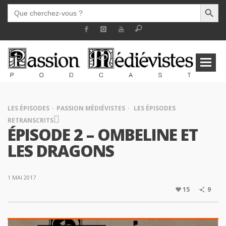
SEARCH BUTT
SEARCH
FOR:
LES ÉPISODES
PASSION MÉDIÉVISTES
LES ÉPISODES
RETRANSCRITS
ÉPISODE 2 – OMBELINE ET
LES DRAGONS
1 MAI 2017
15
9