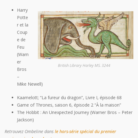
Harry
Potte
r et la
Coup
e de
Feu
(Warn
er
British Library Harley MS. 3244
Bros
–
Mike Newell)
Kaamelott; “La fureur du dragon”, Livre I, épisode 68
Game of Thrones, saison 6, épisode 2 “À la maison”
The Hobbit : An Unexpected Journey (Warner Bros – Peter
Jackson)
Retrouvez Ombeline dans
le hors-série spécial du premier