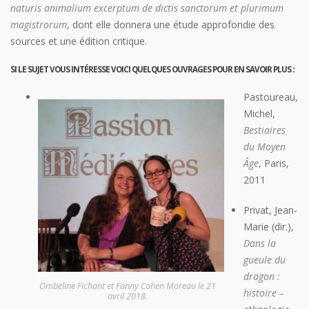
naturis animalium excerptum de dictis sanctorum et plurimum
magistrorum
, dont elle donnera une étude approfondie des
sources et une édition critique.
SI LE SUJET VOUS INTÉRESSE VOICI QUELQUES OUVRAGES POUR EN SAVOIR PLUS
:
Pastoureau,
Michel,
Bestiaires
du Moyen
Âge
, Paris,
2011
Privat, Jean-
Marie (dir.),
Dans la
gueule du
dragon :
Ombeline Fichant et Fanny Cohen Moreau le 21
histoire –
avril 2018.