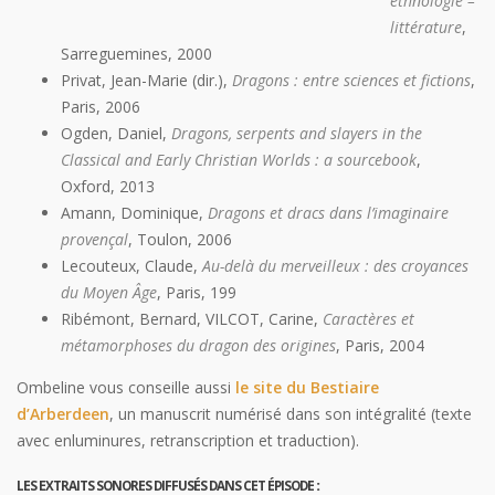
ethnologie –
littérature
,
Sarreguemines, 2000
Privat, Jean-Marie (dir.),
Dragons : entre sciences et fictions
,
Paris, 2006
Ogden, Daniel,
Dragons, serpents and slayers in the
Classical and Early Christian Worlds : a sourcebook
,
Oxford, 2013
Amann, Dominique,
Dragons et dracs dans l’imaginaire
provençal
, Toulon, 2006
Lecouteux, Claude,
Au-delà du merveilleux : des croyances
du Moyen Âge
, Paris, 199
Ribémont, Bernard, VILCOT, Carine,
Caractères et
métamorphoses du dragon des origines
, Paris, 2004
Ombeline vous conseille aussi
le site du Bestiaire
d’Arberdeen
, un manuscrit numérisé dans son intégralité (texte
avec enluminures, retranscription et traduction).
LES EXTRAITS SONORES DIFFUSÉS DANS CET ÉPISODE
: