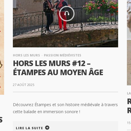
HORS LES MURS
PASSION MÉDIÉVISTES
HORS LES MURS #12 –
ÉTAMPES AU MOYEN ÂGE
27 AOÛT 2025
LA
Découvrez Étampes et son histoire médiévale à travers
cette balade en immersion sonore !
S
15
LIRE LA SUITE