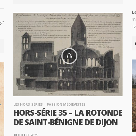
La
mu
ge
li
LES HORS-SÉRIES
PASSION MÉDIÉVISTES
HORS-SÉRIE 35 – LA ROTONDE
DE SAINT-BÉNIGNE DE DIJON
18 JUILLET 2025