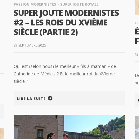
PASSION MODERNISTES
SUPER JOUTE ROYALE
SUPER JOUTE MODERNISTES
#2 – LES ROIS DU XVIÈME
LE
É
SIÈCLE (PARTIE 2)
29 SEPTEMBRE 2025
12
Qui est (selon nous) le meilleur « fils à maman » de
Catherine de Médicis ? Et le meilleur roi du XVIème
Dé
siècle ?
b
LIRE LA SUITE