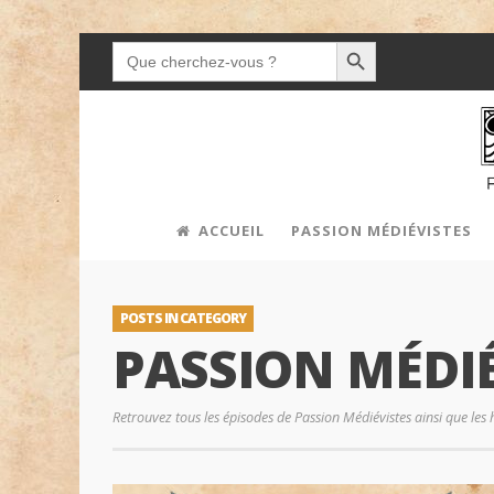
SEARCH BUTTON
SEARCH
FOR:
ACCUEIL
PASSION MÉDIÉVISTES
POSTS IN CATEGORY
PASSION MÉDIÉ
Retrouvez tous les épisodes de Passion Médiévistes ainsi que les 