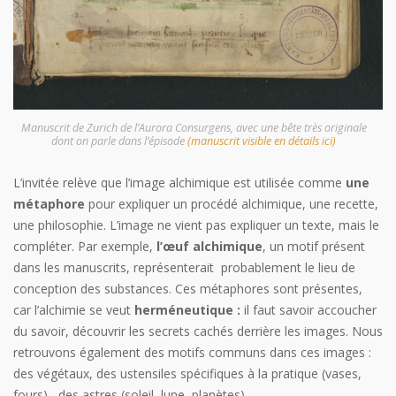
Manuscrit de Zurich de l’Aurora Consurgens, avec une bête très originale
dont on parle dans l’épisode
(manuscrit visible en détails ici)
L’invitée relève que l’image alchimique est utilisée comme
une
métaphore
pour expliquer un procédé alchimique, une recette,
une philosophie. L’image ne vient pas expliquer un texte, mais le
compléter. Par exemple,
l’œuf alchimique
, un motif présent
dans les manuscrits, représenterait probablement le lieu de
conception des substances. Ces métaphores sont présentes,
car l’alchimie se veut
herméneutique :
il faut savoir accoucher
du savoir, découvrir les secrets cachés derrière les images. Nous
retrouvons également des motifs communs dans ces images :
des végétaux, des ustensiles spécifiques à la pratique (vases,
fours) , des astres (soleil, lune, planètes).