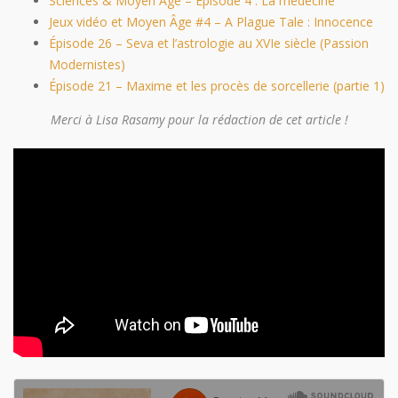
Sciences & Moyen Âge – Épisode 4 : La médecine
Jeux vidéo et Moyen Âge #4 – A Plague Tale : Innocence
Épisode 26 – Seva et l’astrologie au XVIe siècle (Passion
Modernistes)
Épisode 21 – Maxime et les procès de sorcellerie (partie 1)
Merci à Lisa Rasamy pour la rédaction de cet article !