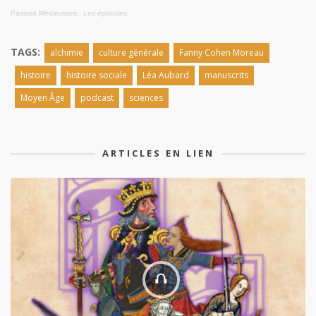
Passion Médiévistes
·
Les épisodes
TAGS:
alchimie
culture générale
Fanny Cohen Moreau
histoire
histoire sociale
Léa Aubard
manuscrits
Moyen Âge
podcast
sciences
ARTICLES EN LIEN