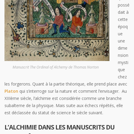
possé
dait à
cette
époq
ue
une
dime
nsion
mysti
Manuscrit The Ordinal of Alchemy de Thomas Norton
que
chez
les forgerons. Quant à la partie théorique, elle prend place avec
Platon
qui s’interroge sur la nature et comment l’envisager. Au
XIIIème siècle, l’alchimie est considérée comme une branche
subalterne de la physique. Mais suite aux échecs répétés, elle
est déclassée du statut de science le siècle suivant.
L’ALCHIMIE DANS LES MANUSCRITS DU