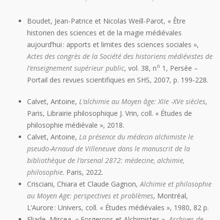
Boudet, Jean-Patrice et Nicolas Weill-Parot, « Être
historien des sciences et de la magie médiévales
aujourd’hui : apports et limites des sciences sociales »,
Actes des congrès de la Société des historiens médiévistes de
o
l’enseignement supérieur public
, vol. 38, n
1, Persée –
Portail des revues scientifiques en SHS, 2007, p. 199‑228.
Calvet, Antoine,
L’alchimie au Moyen âge: XIIe -XVe siècles
,
Paris, Librairie philosophique J. Vrin, coll. « Études de
philosophie médiévale », 2018.
Calvet, Antoine,
La présence du médecin alchimiste le
pseudo-Arnaud de Villeneuve dans le manuscrit de la
bibliothèque de l’arsenal 2872: médecine, alchimie,
philosophie
. Paris, 2022.
Crisciani, Chiara et Claude Gagnon,
Alchimie et philosophie
au Moyen Age: perspectives et problèmes
, Montréal,
L’Aurore : Univers, coll. « Études médiévales », 1980, 82 p.
Eliade, Mircea, « Forgerons et Alchimistes »,
Archives de