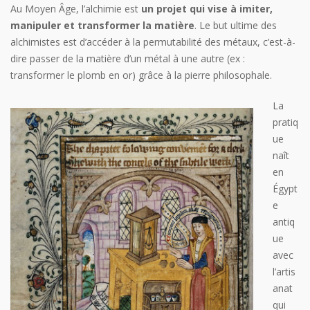
Au Moyen Âge, l’alchimie est
un projet qui vise à imiter,
manipuler et transformer la matière
. Le but ultime des
alchimistes est d’accéder à la permutabilité des métaux, c’est-à-
dire passer de la matière d’un métal à une autre (ex :
transformer le plomb en or) grâce à la pierre philosophale.
La
pratiq
ue
naît
en
Égypt
e
antiq
ue
avec
l’artis
anat
qui