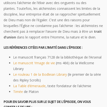
utilisons l’alchimie de l’élixir avec des onguents ou des
plantes. Toutefois, les alchimistes connaissent les limites de la
discipline, leur entreprise était de se rapprocher spirituellement
de Dieu mais non de l’égaler. C’est une des raisons pour
lesquelles l’Église ne condamne pas l’alchimie : les alchimistes ne
cherchent pas à remplacer l’œuvre de Dieu mais à être un
trait
d’union
dans le rapport entre l’Homme, la nature et le divin.
LES RÉFÉRENCES CITÉES PAR L’INVITÉ DANS L’ÉPISODE :
Le manuscrit français 7128 de la bibliothèque de l’Arsenal
Le manuscrit Ymage de vie
(ms 466) de la Wellcome
Library
Le rouleau 1 de la Bodleian Library
(le premier de la série
des Ripley Scrolls)
La Table d’émeraude
, texte fondateur de l’alchimie
Timée
de Platon
POUR EN SAVOIR PLUS SUR LE SUJET DE L’ÉPISODE, ON VOUS
CONSEILLE DE LIRE :