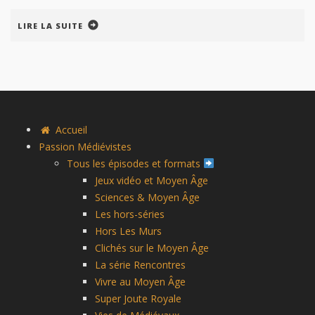
LIRE LA SUITE
Accueil
Passion Médiévistes
Tous les épisodes et formats
Jeux vidéo et Moyen Âge
Sciences & Moyen Âge
Les hors-séries
Hors Les Murs
Clichés sur le Moyen Âge
La série Rencontres
Vivre au Moyen Âge
Super Joute Royale