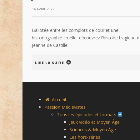
14 AVRIL 2022
Ballotée entre les complots de cour et une
historiographie cruelle, découvrez l’histoire tragique d
Jeanne de Castille.
LIRE LA SUITE
Accueil
Passion Médiévistes
Tous les épisodes et formats
Jeux vidéo et Moyen Âge
Sciences & Moyen Âge
Les hors-séries