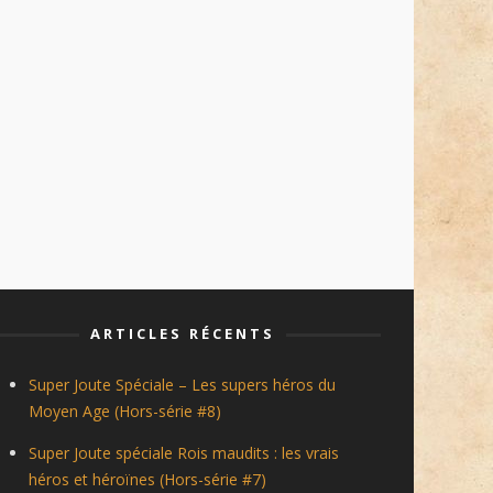
ARTICLES RÉCENTS
Super Joute Spéciale – Les supers héros du
Moyen Age (Hors-série #8)
Super Joute spéciale Rois maudits : les vrais
héros et héroïnes (Hors-série #7)