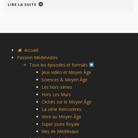
LIRE LA SUITE
Accueil
Passion Médiévistes
Tous les épisodes et formats
Jeux vidéo et Moyen Âge
Sciences & Moyen Âge
Les hors-séries
Hors Les Murs
Clichés sur le Moyen Âge
La série Rencontres
Vivre au Moyen Âge
Super Joute Royale
Vies de Médiévaux