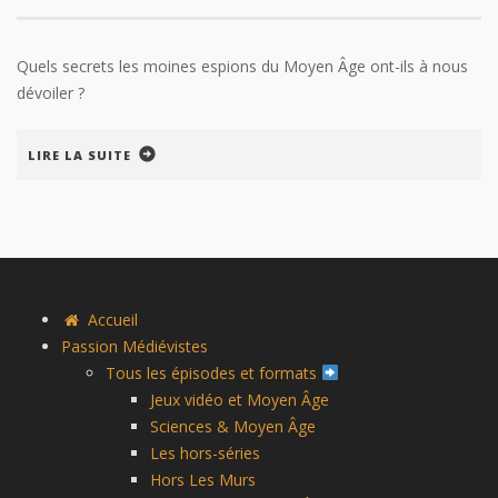
Quels secrets les moines espions du Moyen Âge ont-ils à nous
dévoiler ?
LIRE LA SUITE
Accueil
Passion Médiévistes
Tous les épisodes et formats
Jeux vidéo et Moyen Âge
Sciences & Moyen Âge
Les hors-séries
Hors Les Murs