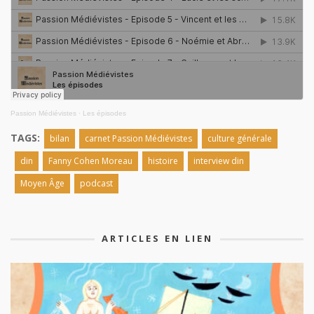
Passion Médiévistes
·
Les épisodes
TAGS:
bilan
carnet Passion Médiévistes
culture générale
din
Fanny Cohen Moreau
histoire
interview din
Moyen Âge
podcast
ARTICLES EN LIEN