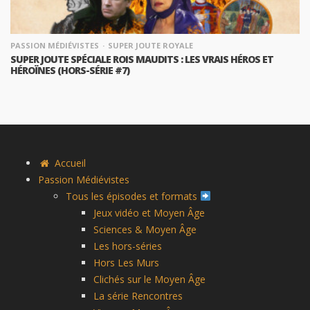
PASSION MÉDIÉVISTES
SUPER JOUTE ROYALE
SUPER JOUTE SPÉCIALE ROIS MAUDITS : LES VRAIS HÉROS ET
HÉROÏNES (HORS-SÉRIE #7)
Accueil
Passion Médiévistes
Tous les épisodes et formats
Jeux vidéo et Moyen Âge
Sciences & Moyen Âge
Les hors-séries
Hors Les Murs
Clichés sur le Moyen Âge
La série Rencontres