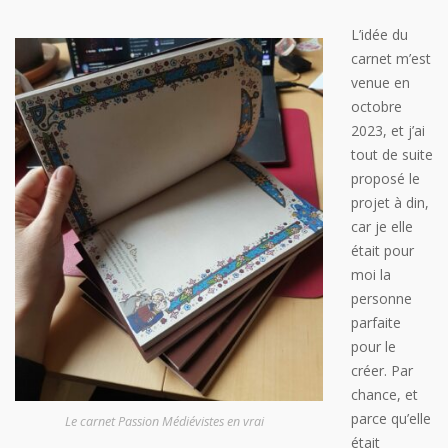
L’idée du
carnet m’est
venue en
octobre
2023, et j’ai
tout de suite
proposé le
projet à din,
car je elle
était pour
moi la
personne
parfaite
pour le
créer. Par
chance, et
parce qu’elle
Le carnet Passion Médiévistes en vrai
était