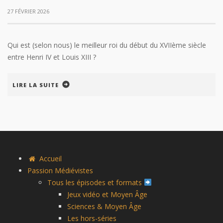
27 FÉVRIER 2026
Qui est (selon nous) le meilleur roi du début du XVIIème siècle
entre Henri IV et Louis XIII ?
LIRE LA SUITE
Accueil
Passion Médiévistes
Tous les épisodes et formats
Jeux vidéo et Moyen Âge
Sciences & Moyen Âge
Les hors-séries