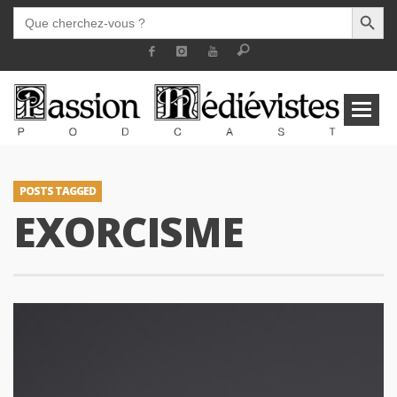
SEARCH BUTT
SEARCH
FOR:
POSTS TAGGED
EXORCISME