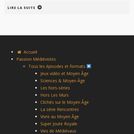
LIRE LA SUITE
Accueil
Passion Médiévistes
Tous les épisodes et formats
Jeux vidéo et Moyen Âge
Sciences & Moyen Âge
Les hors-séries
Hors Les Murs
Clichés sur le Moyen Âge
La série Rencontres
Vivre au Moyen Âge
Super Joute Royale
Vies de Médiévaux