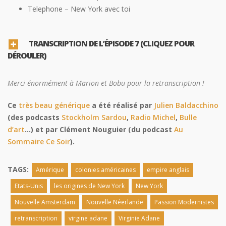
Telephone – New York avec toi
TRANSCRIPTION DE L’ÉPISODE 7 (CLIQUEZ POUR
DÉROULER)
Merci énormément à Marion et Bobu pour la retranscription !
Ce
très beau générique
a été réalisé par
Julien Baldacchino
(des podcasts
Stockholm Sardou
,
Radio Michel
,
Bulle
d’art
…) et par Clément Nouguier (du podcast
Au
Sommaire Ce Soir
).
TAGS:
Amérique
colonies américaines
empire anglais
Etats-Unis
les origines de New York
New York
Nouvelle Amsterdam
Nouvelle Néerlande
Passion Modernistes
retranscription
virgine adane
Virginie Adane