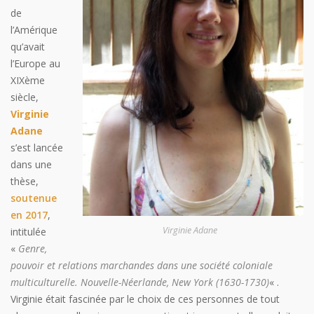
de
l’Amérique
qu’avait
l’Europe au
XIXème
siècle,
Virginie
Adane
s’est lancée
dans une
thèse,
soutenue
en 2017
,
Virginie Adane
intitulée
«
Genre,
pouvoir et relations marchandes dans une société coloniale
multiculturelle. Nouvelle-Néerlande, New York (1630-1730)
« .
Virginie était fascinée par le choix de ces personnes de tout