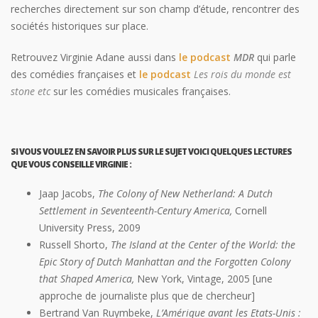
recherches directement sur son champ d’étude, rencontrer des
sociétés historiques sur place.
Retrouvez Virginie Adane aussi dans
le podcast
MDR
qui parle
des comédies françaises et
le podcast
Les rois du monde est
stone etc
sur les comédies musicales françaises.
SI VOUS VOULEZ EN SAVOIR PLUS SUR LE SUJET VOICI QUELQUES LECTURES
QUE VOUS CONSEILLE VIRGINIE :
Jaap Jacobs,
The Colony of New Netherland: A Dutch
Settlement in Seventeenth-Century America,
Cornell
University Press, 2009
Russell Shorto,
The Island at the Center of the World: the
Epic Story of Dutch Manhattan and the Forgotten Colony
that Shaped America,
New York, Vintage, 2005 [une
approche de journaliste plus que de chercheur]
Bertrand Van Ruymbeke,
L’Amérique avant les Etats-Unis :