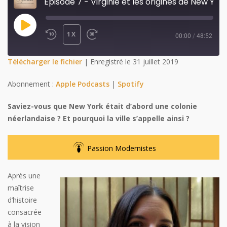
Épisode 7 - Virginie et les origines de New York
PLAY
1X
00:00
/
48:52
REWIND
FAST
EPISODE
10
FORWARD
SHARE
Télécharger le fichier
|
Enregistré le 31 juillet 2019
SECONDS
30
SHARE
Abonnement :
Apple Podcasts
|
Spotify
SECONDS
LINK
Saviez-vous que New York était d’abord une colonie
néerlandaise ? Et pourquoi la ville s’appelle ainsi ?
EMBED
Passion Modernistes
Après une
maîtrise
d’histoire
consacrée
à la vision